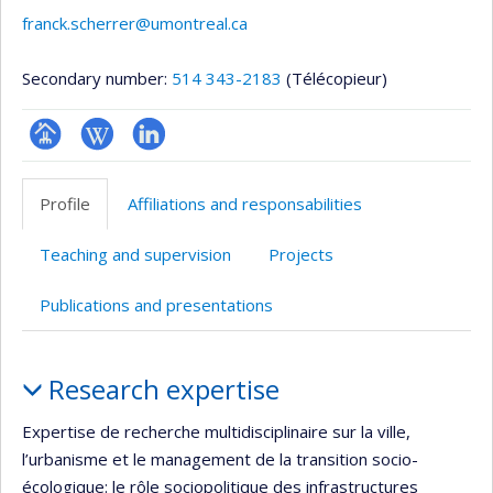
franck.scherrer@umontreal.ca
Secondary number:
514 343-2183
(Télécopieur)
Page
Wiki
LinkedIn
professionnelle
Profile
Affiliations and responsabilities
(faculté,département,école)
Teaching and supervision
Projects
Publications and presentations
Profile
Research expertise
Expertise de recherche multidisciplinaire sur la ville,
l’urbanisme et le management de la transition socio-
écologique: le rôle sociopolitique des infrastructures