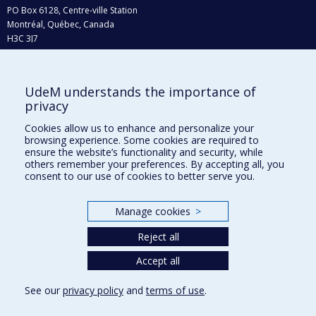
PO Box 6128, Centre-ville Station
Montréal, Québec, Canada
H3C 3J7
Phone : 514 343-6111, #38492
E-mail :
recherche@umontreal.ca
UdeM understands the importance of
Who does what?
privacy
Find us
Cookies allow us to enhance and personalize your
browsing experience. Some cookies are required to
Site map
ensure the website’s functionality and security, while
others remember your preferences. By accepting all, you
Accessibility
consent to our use of cookies to better serve you.
Manage cookies
>
Reject all
Accept all
See our
privacy policy
and
terms of use
.
Privacy