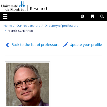
Passer
/
Research
au
contenu
Langues
Liens 
R
Menu
Home
Our researchers
Directory of professors
Franck SCHERRER
Back to the list of professors
Update your profile