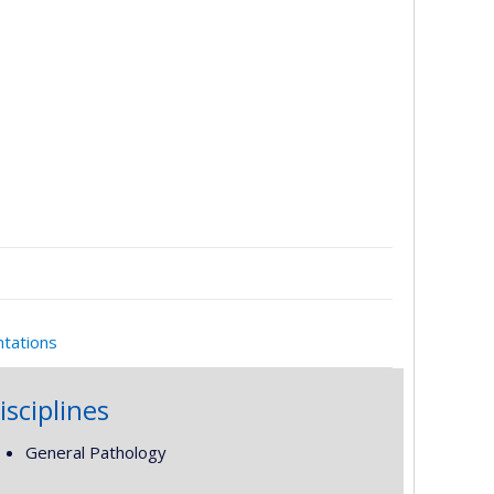
ntations
isciplines
General Pathology