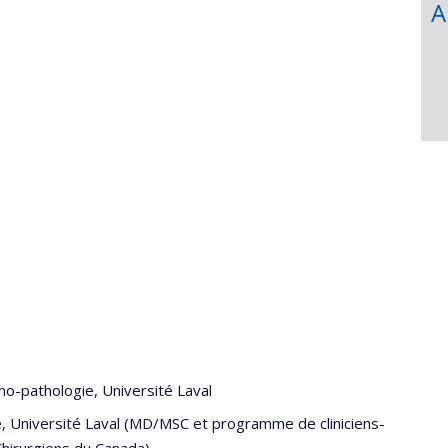
A
o-pathologie, Université Laval
, Université Laval (MD/MSC et programme de cliniciens-
hirurgiens du Canada)