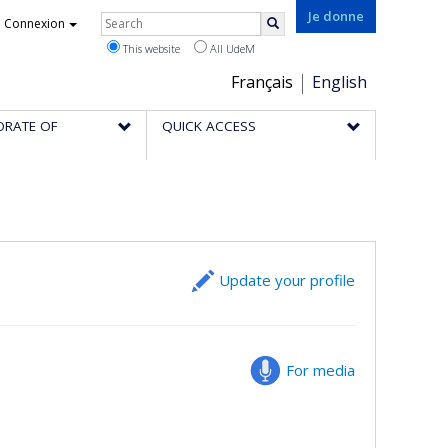
Rechercher
Je donne
Connexion
Search
This website
All UdeM
Choix
Français
English
de
ORATE OF
QUICK ACCESS
la
langue
Update your profile
For media