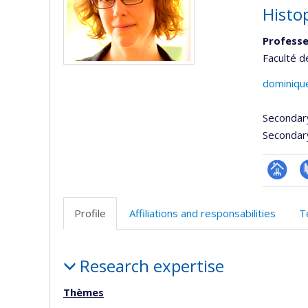
Histo
Professeu
Faculté d
dominiqu
Secondar
Secondar
Page
P
professi
Profile
Affiliations and responsabilities
T
(faculté
Profile
Research expertise
Thèmes