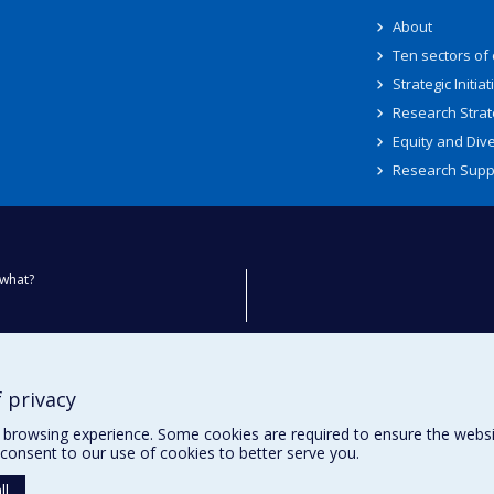
About
Ten sectors of
Strategic Initiat
Research Strat
Equity and Dive
Research Supp
what?
ty
 privacy
browsing experience. Some cookies are required to ensure the website’
consent to our use of cookies to better serve you.
ll