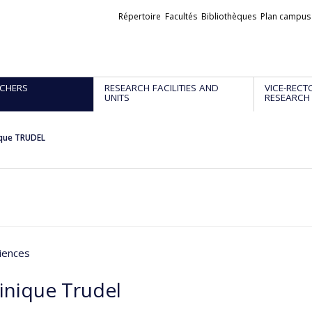
Liens
Répertoire
Facultés
Bibliothèques
Plan campus
externes
CHERS
RESEARCH FACILITIES AND
VICE-RECT
UNITS
RESEARCH
que TRUDEL
iences
nique Trudel