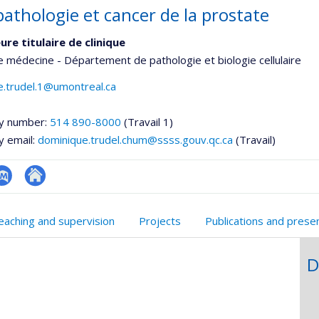
pathologie et cancer de la prostate
re titulaire de clinique
e médecine - Département de pathologie et biologie cellulaire
e.trudel.1@umontreal.ca
y number:
514 890-8000
(Travail 1)
y email:
dominique.trudel.chum@ssss.gouv.qc.ca
(Travail)
ubMed
Autre
onnelle
site
eaching and supervision
Projects
Publications and prese
,département,école)
web
D