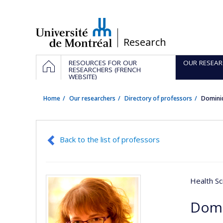
Passer
au
contenu
/
Research
Navigation
HOME
RESOURCES FOR OUR
OUR RESEAR
principale
RESEARCHERS (FRENCH
WEBSITE)
Home
Our researchers
Directory of professors
Domini
Back to the list of professors
Health Sc
Domi