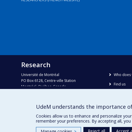
Research
Université de Montréal
Who does 
PO Box 6128, Centre-ville Station
Find us
Montréal, Québec, Canada
H3C 3J7
Site map
Accessibili
Phone : 514 343-6111, #38492
UdeM understands the importance of
E-mail :
recherche@umontreal.ca
Cookies allow us to enhance and personalize your 
remember your preferences. By accepting all, you 
Reject all
Accept a
Manage cookies
>