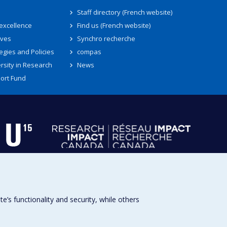
Staff directory (French website)
 excellence
Find us (French website)
ives
Synchro recherche
egies and Policies
compas
rsity in Research
News
ort Fund
s functionality and security, while others