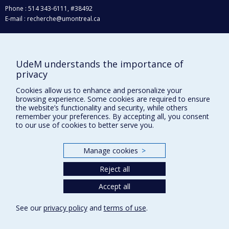
Phone : 514 343-6111, #38492
E-mail :
recherche@umontreal.ca
Who does what?
Find us
UdeM understands the importance of
Site map
privacy
Accessibility
Cookies allow us to enhance and personalize your
browsing experience. Some cookies are required to ensure
the website’s functionality and security, while others
remember your preferences. By accepting all, you consent
to our use of cookies to better serve you.
Manage cookies
>
Reject all
Privacy
Accept all
Terms of use
Cookie Settings
See our
privacy policy
and
terms of use
.
Université de
Montréal