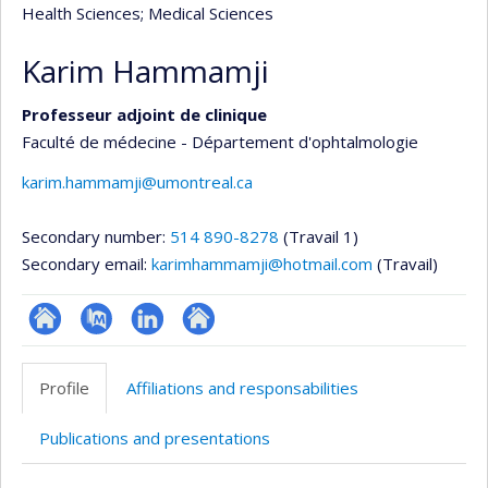
Health Sciences
; Medical Sciences
Karim Hammamji
Professeur adjoint de clinique
Faculté de médecine - Département d'ophtalmologie
karim.hammamji@umontreal.ca
Secondary number:
514 890-8278
(Travail 1)
Secondary email:
karimhammamji@hotmail.com
(Travail)
Site
PubMed
LinkedIn
Autre
web
site
Profile
Affiliations and responsabilities
de
web
l’unité
Publications and presentations
de
recherche