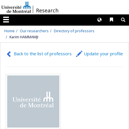
Passer
/
Research
au
contenu
Langues
Liens 
R
Menu
Home
Our researchers
Directory of professors
Karim HAMMAMJI
Back to the list of professors
Update your profile