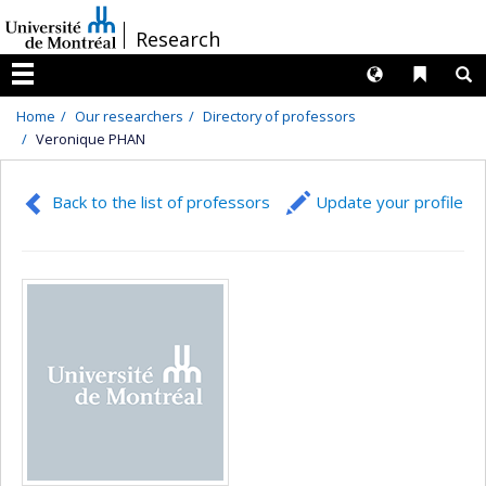
Passer
/
Research
au
contenu
Langues
Liens 
R
Menu
Home
Our researchers
Directory of professors
Veronique PHAN
Back to the list of professors
Update your profile