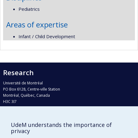
Pediatrics
Areas of expertise
Infant / Child Development
Research
Université de Montréal
PO Box 6128, Centre-ville Station
Montréal, Québec, Canada
H3C 3J7
Phone : 514 343-6111, #38492
E-mail :
recherche@umontreal.ca
UdeM understands the importance of
Who does what?
privacy