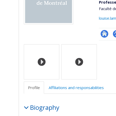
Professe
Faculté d
louise.l
Researc
P
Media
p
(
Profile
Affiliations and responsabilities
Profile
Biography