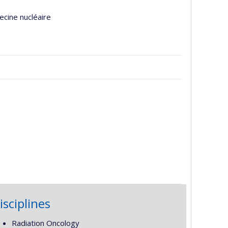
ecine nucléaire
isciplines
Radiation Oncology