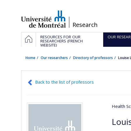
Passer
au
contenu
/
Research
Navigation
HOME
RESOURCES FOR OUR
OUR RESEAR
principale
RESEARCHERS (FRENCH
WEBSITE)
Home
Our researchers
Directory of professors
Louise
Back to the list of professors
Health Sc
Loui