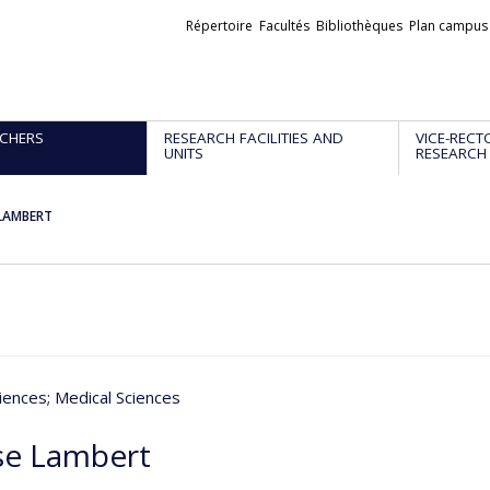
Liens
Répertoire
Facultés
Bibliothèques
Plan campus
externes
CHERS
RESEARCH FACILITIES AND
VICE-RECT
UNITS
RESEARCH
 LAMBERT
iences
; Medical Sciences
se Lambert