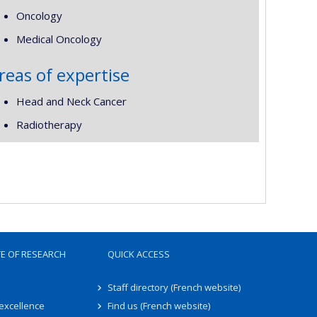
Oncology
Medical Oncology
reas of expertise
Head and Neck Cancer
Radiotherapy
TE OF RESEARCH
QUICK ACCESS
Staff directory (French website)
 excellence
Find us (French website)