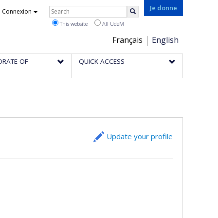
Rechercher
Je donne
Connexion
Search
This website
All UdeM
Choix
Français
English
de
ORATE OF
QUICK ACCESS
la
langue
Update your profile