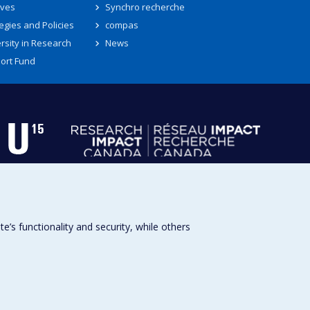
ives
Synchro recherche
egies and Policies
compas
rsity in Research
News
ort Fund
s functionality and security, while others
Université de