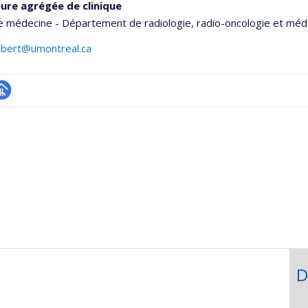
ure agrégée de clinique
e médecine - Département de radiologie, radio-oncologie et méd
ambert@umontreal.ca
hGate
age
rofessionnelle
faculté,département,école)
D