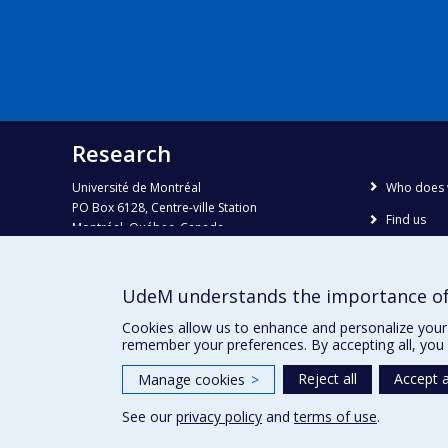
Research
Université de Montréal
Who does 
PO Box 6128, Centre-ville Station
Find us
Montréal, Québec, Canada
H3C 3J7
Site map
Accessibili
Phone : 514 343-6111, #38492
UdeM understands the importance of
E-mail :
recherche@umontreal.ca
Cookies allow us to enhance and personalize your 
remember your preferences. By accepting all, you 
Reject all
Accept a
Manage cookies
>
See our
privacy policy
and
terms of use
.
Privacy
Terms of use
Cookie Settings