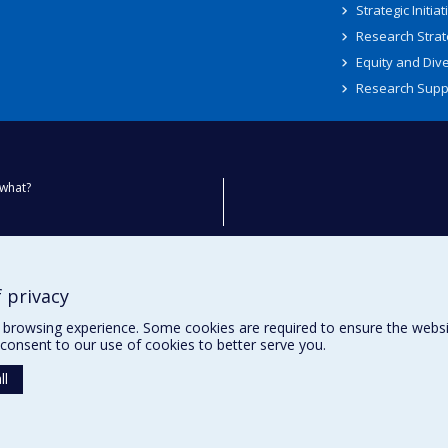
Strategic Initiat
Research Strat
Equity and Dive
Research Supp
what?
ty
 privacy
browsing experience. Some cookies are required to ensure the website’
consent to our use of cookies to better serve you.
ll