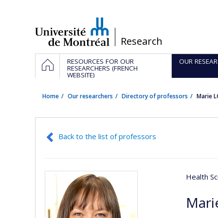
Passer
au
contenu
/
Research
Navigation
HOME
RESOURCES FOR OUR
OUR RESEAR
principale
RESEARCHERS (FRENCH
WEBSITE)
Home
Our researchers
Directory of professors
Marie 
Back to the list of professors
Health Sc
Mari