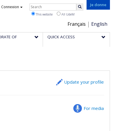
Rechercher
Je donne
Connexion
Search
This website
All UdeM
Choix
Français
English
de
ORATE OF
QUICK ACCESS
la
langue
Update your profile
For media