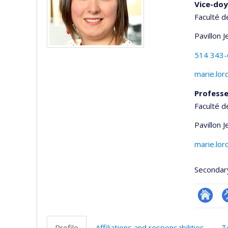
Vice-doy
Faculté d
Pavillon 
514 343
marie.lo
Professe
Faculté d
Pavillon 
marie.lo
Secondar
Researc
P
p
Profile
Affiliations and responsabilities
T