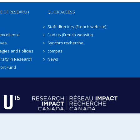
TE OF RESEARCH
QUICK ACCESS
Staff directory (French website)
 excellence
Find us (French website)
ives
Synchro recherche
egies and Policies
compas
rsity in Research
News
ort Fund