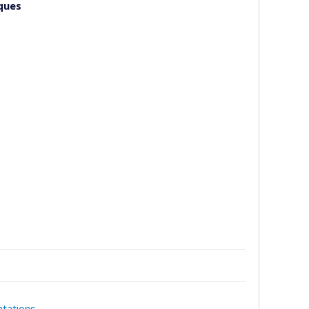
ques
ntations