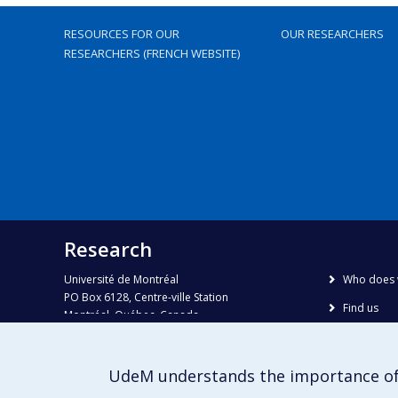
RESOURCES FOR OUR
OUR RESEARCHERS
RESEARCHERS (FRENCH WEBSITE)
Research
Université de Montréal
Who does 
PO Box 6128, Centre-ville Station
Find us
Montréal, Québec, Canada
H3C 3J7
Site map
Accessibili
Phone : 514 343-6111, #38492
UdeM understands the importance of
E-mail :
recherche@umontreal.ca