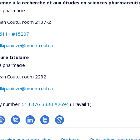
enne à la recherche et aux études en sciences pharmaceuti
e pharmacie
Jean Coutu
, room 2137-2
-6111 #15207
rdkipanidze@umontreal.ca
ure titulaire
e pharmacie
Jean Coutu
, room 2232
rdkipanidze@umontreal.ca
y number:
514 376-3330 #2694
(Travail 1)
hGate
age
PubMed
LinkedIn
Compte
Google
rofessionnelle
Twitter
Scholar
eaching and supervision
Projects
Publications and prese