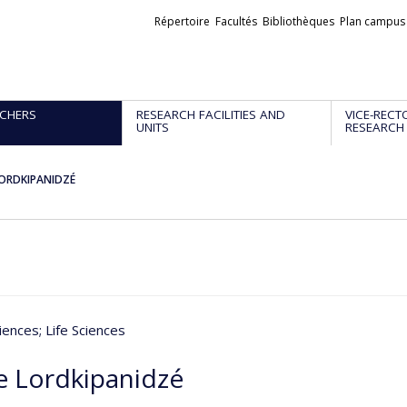
Liens
Répertoire
Facultés
Bibliothèques
Plan campus
externes
CHERS
RESEARCH FACILITIES AND
VICE-RECT
UNITS
RESEARCH
LORDKIPANIDZÉ
iences
; Life Sciences
e Lordkipanidzé