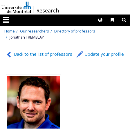
Passer
/
Research
au
contenu
Langues
Liens 
R
Menu
Home
Our researchers
Directory of professors
Jonathan TREMBLAY
Back to the list of professors
Update your profile