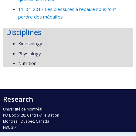
11-04-2017 Les blessures à l’épaule nous font
perdre des médailles
Disciplines
Kinesiology
Physiology
Nutrition
Research
Université de Montréal
PO Box 6128, Centre-ville Station
Montréal, Québec, Canada
H3C 3J7