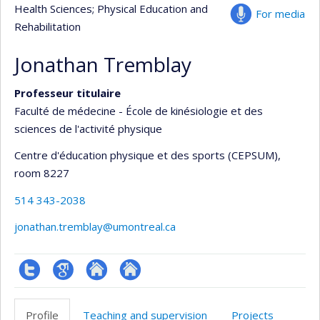
Health Sciences
; Physical Education and
For media
Rehabilitation
Jonathan Tremblay
Professeur titulaire
Faculté de médecine - École de kinésiologie et des
sciences de l'activité physique
Centre d'éducation physique et des sports (CEPSUM)
,
room 8227
514 343-2038
jonathan.tremblay@umontreal.ca
Compte
Google
Autre
Autre
Twitter
Scholar
site
site
Profile
Teaching and supervision
Projects