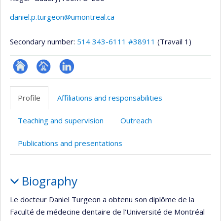
daniel.p.turgeon@umontreal.ca
Secondary number:
514 343-6111 #38911
(Travail 1)
ResearchGate
Page
LinkedIn
professionnelle
Profile
Affiliations and responsabilities
(faculté,département,école)
Teaching and supervision
Outreach
Publications and presentations
Profile
Biography
Le docteur Daniel Turgeon a obtenu son diplôme de la
Faculté de médecine dentaire de l’Université de Montréal