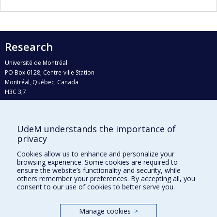
Research
Université de Montréal
PO Box 6128, Centre-ville Station
Montréal, Québec, Canada
H3C 3J7
Phone : 514 343-6111, #38492
E-mail :
recherche@umontreal.ca
UdeM understands the importance of
Who does what?
privacy
Find us
Cookies allow us to enhance and personalize your
browsing experience. Some cookies are required to
Site map
ensure the website’s functionality and security, while
others remember your preferences. By accepting all, you
Accessibility
consent to our use of cookies to better serve you.
Manage cookies
>