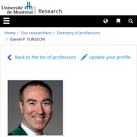
Passer
/
Research
au
contenu
Langues
Liens 
R
Menu
Home
Our researchers
Directory of professors
Daniel P. TURGEON
Back to the list of professors
Update your profile