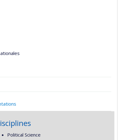
nationales
ntations
isciplines
Political Science