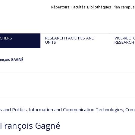
Liens
Répertoire
Facultés
Bibliothèques
Plan campus
externes
CHERS
RESEARCH FACILITIES AND
VICE-RECT
UNITS
RESEARCH
rançois GAGNÉ
 and Politics
; Information and Communication Technologies
; Com
-François Gagné