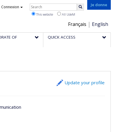
Rechercher
Je donne
Connexion
Search
This website
All UdeM
Choix
Français
English
de
ORATE OF
QUICK ACCESS
la
langue
Update your profile
munication