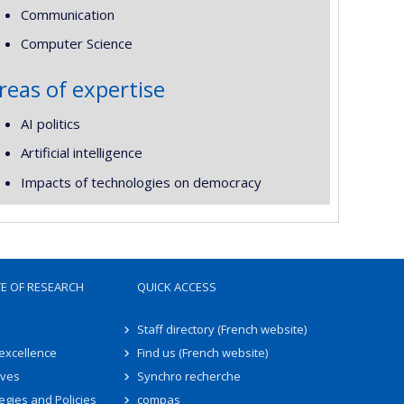
Communication
Computer Science
reas of expertise
AI politics
Artificial intelligence
Impacts of technologies on democracy
TE OF RESEARCH
QUICK ACCESS
Staff directory (French website)
 excellence
Find us (French website)
ives
Synchro recherche
egies and Policies
compas