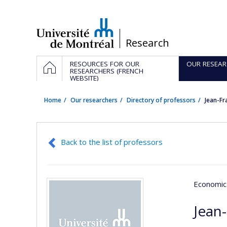
Passer
au
contenu
/
Research
Navigation
HOME
RESOURCES FOR OUR
OUR RESEAR
principale
RESEARCHERS (FRENCH
WEBSITE)
Home
Our researchers
Directory of professors
Jean-F
Back to the list of professors
Economics
Jean