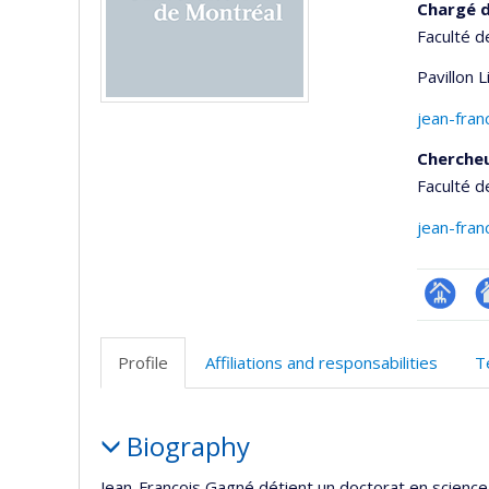
Chargé d
Faculté d
Pavillon 
jean-fra
Cherche
Faculté d
jean-fra
Page
Si
professi
w
Profile
Affiliations and responsabilities
T
(faculté
d
l’
Profile
d
Biography
r
Jean-François Gagné détient un doctorat en science 