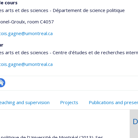
e cours
es arts et des sciences - Département de science politique
Lionel-Groulx
, room C4057
ncois.gagne@umontreal.ca
ur
es arts et des sciences - Centre d'études et de recherches inter
ncois.gagne@umontreal.ca
te
onnelle
eb
eaching and supervision
Projects
Publications and prese
,département,école)
e
unité
D
e
echerche
politique de l’Université de Montréal (2013). Ses