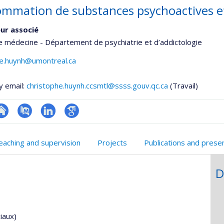
mmation de substances psychoactives e
ur associé
e médecine - Département de psychiatrie et d’addictologie
he.huynh@umontreal.ca
y email:
christophe.huynh.ccsmtl@ssss.gouv.qc.ca
(Travail)
hGate
te
PubMed
LinkedIn
Google
eb
Scholar
eaching and supervision
Projects
Publications and prese
e
unité
D
e
echerche
iaux)