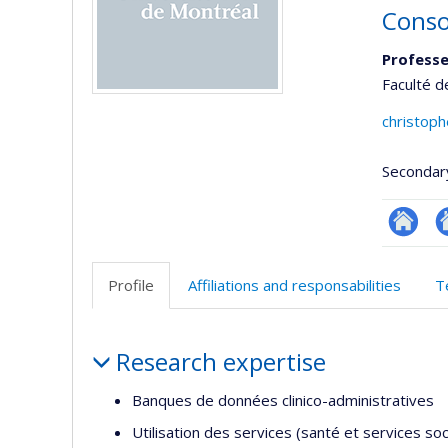
Conso
Professe
Faculté d
christop
Secondar
Researc
Si
w
Profile
Affiliations and responsabilities
T
d
l’
Profile
d
Research expertise
r
Banques de données clinico-administratives
Utilisation des services (santé et services soc