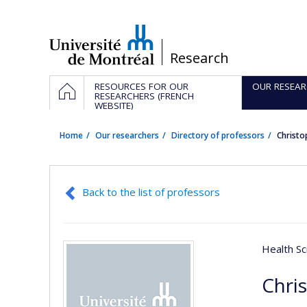
Passer
au
contenu
/
Research
Navigation
HOME
RESOURCES FOR OUR
OUR RESEAR
principale
RESEARCHERS (FRENCH
WEBSITE)
Home
Our researchers
Directory of professors
Christ
Back to the list of professors
Health Sc
Chri