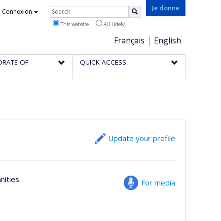
Rechercher
Je donne
Connexion
Search
This website
All UdeM
Choix
Français
English
de
ORATE OF
QUICK ACCESS
la
langue
Update your profile
nities
For media