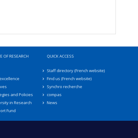
TE OF RESEARCH
QUICK ACCESS
Staff directory (French website)
 excellence
Find us (French website)
ives
Synchro recherche
egies and Policies
compas
rsity in Research
News
ort Fund