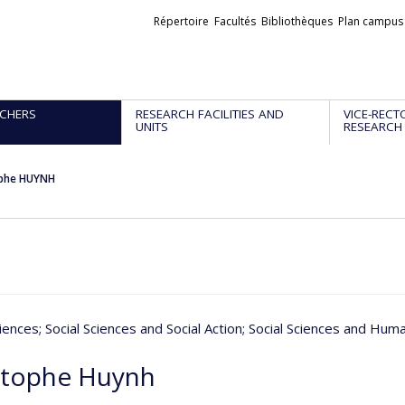
Liens
Répertoire
Facultés
Bibliothèques
Plan campus
externes
CHERS
RESEARCH FACILITIES AND
VICE-RECT
UNITS
RESEARCH
ophe HUYNH
iences
; Social Sciences and Social Action
; Social Sciences and Huma
stophe Huynh