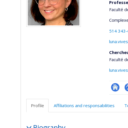
Profess
Faculté d
Complexe
514 343
luna.vive
Cherche
Faculté d
luna.vive
Researc
P
p
Profile
Affiliations and responsabilities
T
(
Profile
Biography