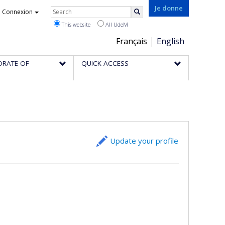
Rechercher
Je donne
Connexion
Search
This website
All UdeM
Choix
Français
English
de
ORATE OF
QUICK ACCESS
la
langue
Update your profile