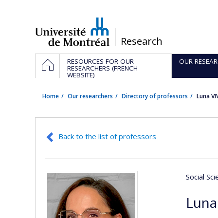
Passer
au
contenu
/
Research
Navigation
HOME
RESOURCES FOR OUR
OUR RESEAR
principale
RESEARCHERS (FRENCH
WEBSITE)
Home
Our researchers
Directory of professors
Luna VI
Back to the list of professors
Social Sc
Luna