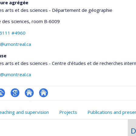
eure agrégée
es arts et des sciences - Département de géographie
 des sciences
, room B-6009
-6111 #4960
s@umontreal.ca
use
es arts et des sciences - Centre d'études et de recherches inter
s@umontreal.ca
hGate
age
Google
Autre
Autre
rofessionnelle
Scholar
site
site
eaching and supervision
Projects
Publications and prese
faculté,département,école)
web
web
D