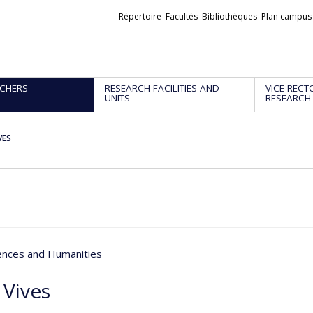
Liens
Répertoire
Facultés
Bibliothèques
Plan campus
externes
CHERS
RESEARCH FACILITIES AND
VICE-RECT
UNITS
RESEARCH
VES
iences and Humanities
 Vives