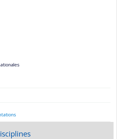
nationales
ntations
isciplines