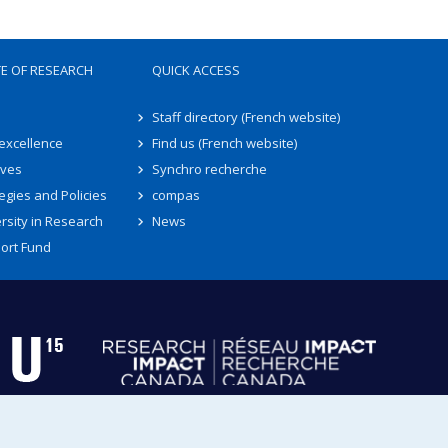
TE OF RESEARCH
QUICK ACCESS
Staff directory (French website)
 excellence
Find us (French website)
ives
Synchro recherche
egies and Policies
compas
rsity in Research
News
ort Fund