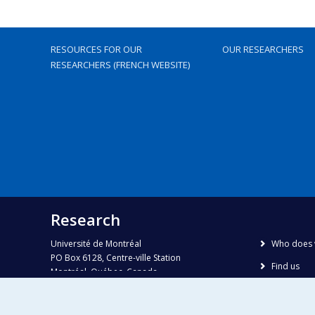
RESOURCES FOR OUR
OUR RESEARCHERS
RESEARCHERS (FRENCH WEBSITE)
Research
Université de Montréal
Who does 
PO Box 6128, Centre-ville Station
Find us
Montréal, Québec, Canada
H3C 3J7
Site map
Accessibili
Phone : 514 343-6111, #38492