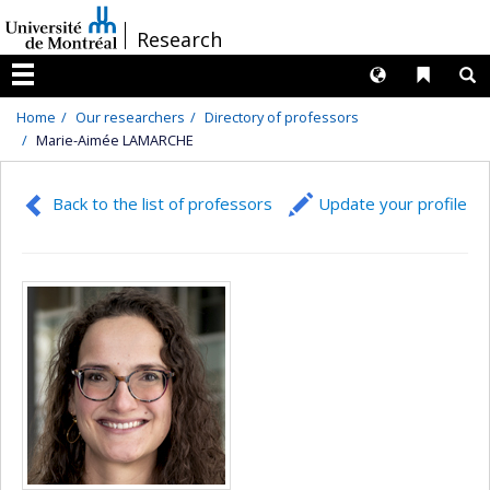
Passer
/
Research
au
contenu
Langues
Liens 
R
Menu
Home
Our researchers
Directory of professors
Marie-Aimée LAMARCHE
Back to the list of professors
Update your profile