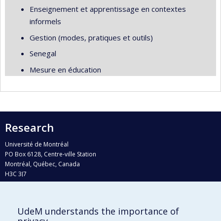
Enseignement et apprentissage en contextes
informels
Gestion (modes, pratiques et outils)
Senegal
Mesure en éducation
Research
Université de Montréal
PO Box 6128, Centre-ville Station
Montréal, Québec, Canada
H3C 3J7
Phone : 514 343-6111, #38492
E-mail :
recherche@umontreal.ca
UdeM understands the importance of
Who does what?