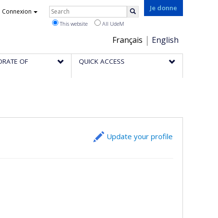
Rechercher
Je donne
Connexion
Search
This website
All UdeM
Choix
Français
English
de
ORATE OF
QUICK ACCESS
la
langue
Update your profile