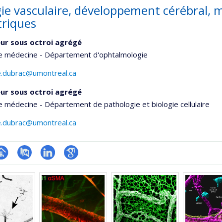
gie vasculaire, développement cérébral, 
triques
ur sous octroi agrégé
de médecine - Département d'ophtalmologie
e.dubrac@umontreal.ca
ur sous octroi agrégé
e médecine - Département de pathologie et biologie cellulaire
e.dubrac@umontreal.ca
hGate
age
PubMed
LinkedIn
Google
rofessionnelle
Scholar
faculté,département,école)