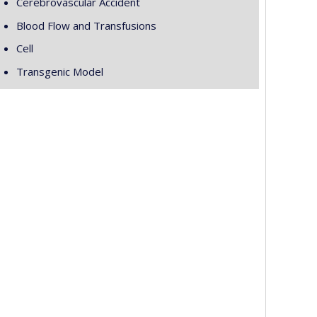
Cerebrovascular Accident
Blood Flow and Transfusions
Cell
Transgenic Model