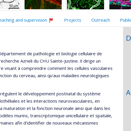
eaching and supervision
Projects
Outreach
Publi
Currently
recruiting
D
épartement de pathologie et biologie cellulaire de
echerche Azrieli du CHU Sainte-Justine. Il dirige un
e visant à comprendre comment les cellules vasculaires
nction du cerveau, ainsi qu’aux maladies neurologiques
A
i régulent le développement postnatal du système
dothéliales et les interactions neurovasculaires, en
la maturation et la fonction neuronale ainsi que dans les
èles murins, transcriptomique unicellulaire et spatiale,
umaines afin d’identifier de nouveaux mécanismes