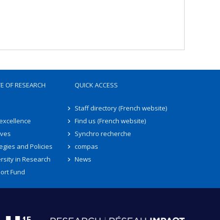
TE OF RESEARCH
QUICK ACCESS
Staff directory (French website)
 excellence
Find us (French website)
ives
Synchro recherche
egies and Policies
compas
rsity in Research
News
ort Fund