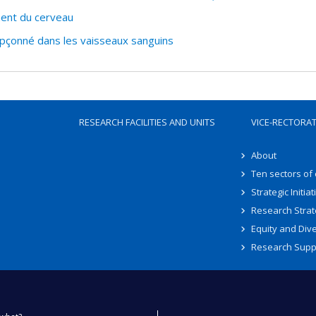
ent du cerveau
upçonné dans les vaisseaux sanguins
RESEARCH FACILITIES AND UNITS
VICE-RECTORA
About
Ten sectors of
Strategic Initiat
Research Strat
Equity and Dive
Research Supp