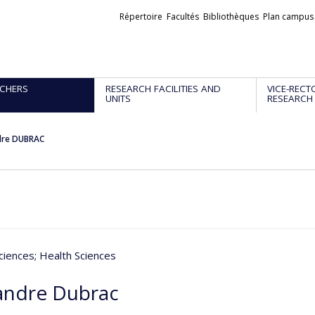
Liens
Répertoire
Facultés
Bibliothèques
Plan campus
externes
CHERS
RESEARCH FACILITIES AND
VICE-RECT
UNITS
RESEARCH
dre DUBRAC
ciences
; Health Sciences
andre Dubrac