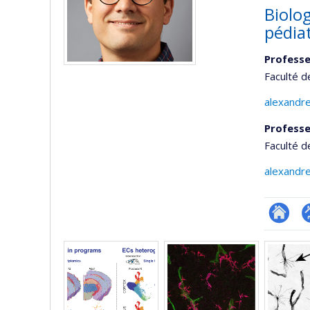
Biolo
pédia
Professe
Faculté 
alexandr
Professe
Faculté d
alexandr
Researc
P
Media
p
(