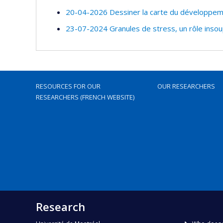
20-04-2026 Dessiner la carte du développem
23-07-2024 Granules de stress, un rôle inso
RESOURCES FOR OUR
OUR RESEARCHERS
RESEARCHERS (FRENCH WEBSITE)
Research