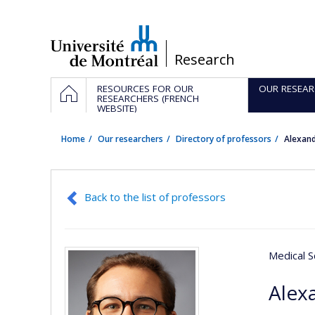
Passer
au
contenu
/
Research
Navigation
HOME
RESOURCES FOR OUR
OUR RESEAR
principale
RESEARCHERS (FRENCH
WEBSITE)
Home
Our researchers
Directory of professors
Alexan
Back to the list of professors
Medical S
Alex