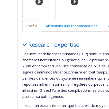
l’
d
r
Profile
Affiliations and responsabilities
T
Profile
Research expertise
Les immunodéficiences primaires (IDP) sont un gro
anomalies héréditaires ou génétiques. La prévalen
2000 et comprend une liste croissante de plus de
signes d'immunodéficience primaire en tout temps, d
par des déficiences du système immunitaire qui entr
réponses inflammatoires non régulées qui peuvent a
intestinal (GI) est l'une des complications les plus 
peu sur sa pathogenèse.
Il est intéressant de noter que la superficie moyenne