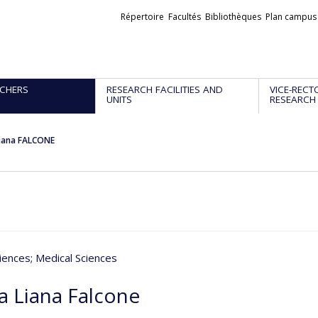
Liens
Répertoire
Facultés
Bibliothèques
Plan campus
externes
CHERS
RESEARCH FACILITIES AND
VICE-RECT
UNITS
RESEARCH
Liana FALCONE
iences
; Medical Sciences
a Liana Falcone