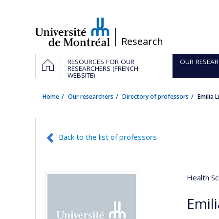
Passer
au
contenu
/
Research
Navigation
HOME
RESOURCES FOR OUR
OUR RESEAR
principale
RESEARCHERS (FRENCH
WEBSITE)
Home
Our researchers
Directory of professors
Emilia 
Back to the list of professors
Health Sc
Emili