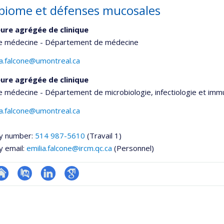
biome et défenses mucosales
ure agrégée de clinique
de médecine - Département de médecine
ana.falcone@umontreal.ca
ure agrégée de clinique
e médecine - Département de microbiologie, infectiologie et imm
ana.falcone@umontreal.ca
y number:
514 987-5610
(Travail 1)
y email:
emilia.falcone@ircm.qc.ca
(Personnel)
te
PubMed
LinkedIn
Google
onnelle
eb
Scholar
,département,école)
e