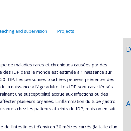
unité
e
echerche
eaching and supervision
Projects
D
upe de maladies rares et chroniques causées par des
ce des IDP dans le monde est estimée à 1 naissance sur
 350 IDP. Les personnes touchées peuvent présenter des
e la naissance à l'âge adulte. Les IDP sont caractérisés
aînent une susceptibilité accrue aux infections ou des
ffecter plusieurs organes. L'inflammation du tube gastro-
A
courantes chez les patients atteints de IDP, mais on en sait
 de l'intestin est d'environ 30 mètres carrés (la taille d'un