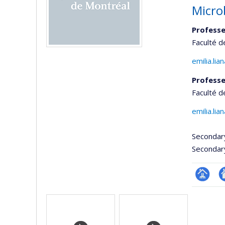
Micro
Professe
Faculté 
emilia.li
Professe
Faculté d
emilia.li
Secondar
Secondar
Page
Si
Media
professi
w
(faculté
d