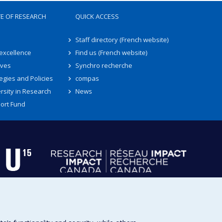
TE OF RESEARCH
QUICK ACCESS
Staff directory (French website)
 excellence
Find us (French website)
ives
Synchro recherche
egies and Policies
compas
rsity in Research
News
ort Fund