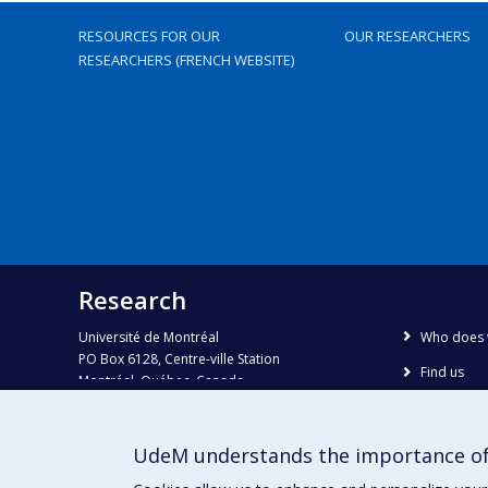
RESOURCES FOR OUR
OUR RESEARCHERS
RESEARCHERS (FRENCH WEBSITE)
Research
Université de Montréal
Who does 
PO Box 6128, Centre-ville Station
Find us
Montréal, Québec, Canada
H3C 3J7
Site map
Accessibili
Phone : 514 343-6111, #38492
UdeM understands the importance of
E-mail :
recherche@umontreal.ca