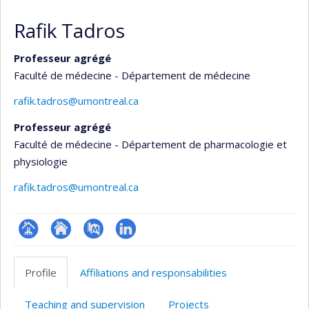
Rafik Tadros
Professeur agrégé
Faculté de médecine - Département de médecine
rafik.tadros@umontreal.ca
Professeur agrégé
Faculté de médecine - Département de pharmacologie et
physiologie
rafik.tadros@umontreal.ca
Page
Site
PubMed
LinkedIn
professionnelle
web
Profile
Affiliations and responsabilities
(faculté,département,école)
de
l’unité
Teaching and supervision
Projects