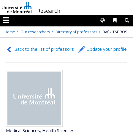
Passer
/
Research
au
contenu
Langues
Liens 
R
Menu
Home
Our researchers
Directory of professors
Rafik TADROS
Back to the list of professors
Update your profile
Medical Sciences
; Health Sciences