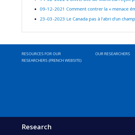
09-12-2021 Comment contrer la « menace é
23-03-2023 Le Canada pas à l'abri d'un cham
RESOURCES FOR OUR
OUR RESEARCHERS
RESEARCHERS (FRENCH WEBSITE)
Research