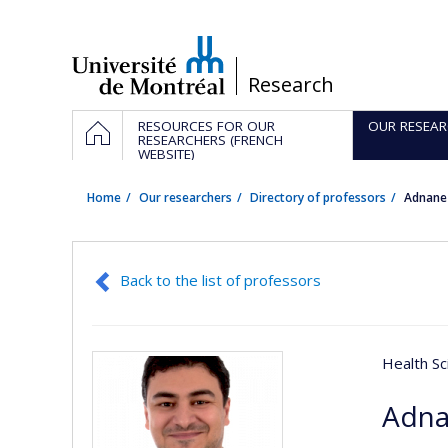
Passer
au
contenu
/
Research
Navigation
HOME
RESOURCES FOR OUR
OUR RESEAR
principale
RESEARCHERS (FRENCH
WEBSITE)
Home
Our researchers
Directory of professors
Adnane
Back to the list of professors
Health Sc
Adna