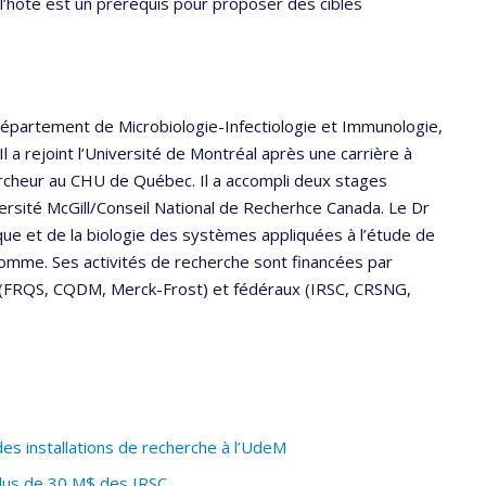
 l’hôte est un prérequis pour proposer des cibles
épartement de Microbiologie-Infectiologie et Immunologie,
Il a rejoint l’Université de Montréal après une carrière à
rcheur au CHU de Québec. Il a accompli deux stages
versité McGill/Conseil National de Recherhce Canada. Le Dr
ue et de la biologie des systèmes appliquées à l’étude de
omme. Ses activités de recherche sont financées par
x (FRQS, CQDM, Merck-Frost) et fédéraux (IRSC, CRSNG,
s installations de recherche à l’UdeM
plus de 30 M$ des IRSC