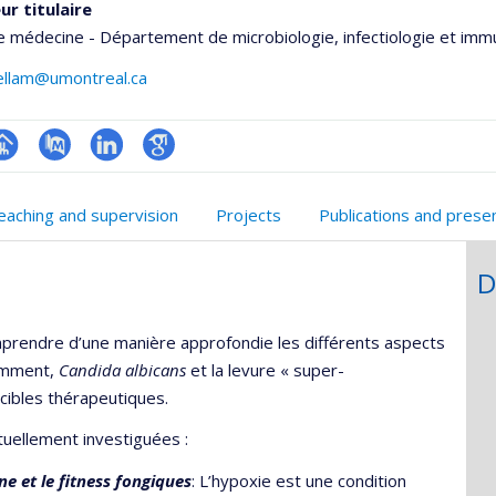
ur titulaire
e médecine - Département de microbiologie, infectiologie et imm
ellam@umontreal.ca
hGate
age
PubMed
LinkedIn
Google
rofessionnelle
Scholar
eaching and supervision
Projects
Publications and prese
faculté,département,école)
D
rendre d’une manière approfondie les différents aspects
tamment,
Candida albicans
et la levure « super-
 cibles thérapeutiques.
tuellement investiguées :
ne et le fitness fongiques
: L’hypoxie est une condition