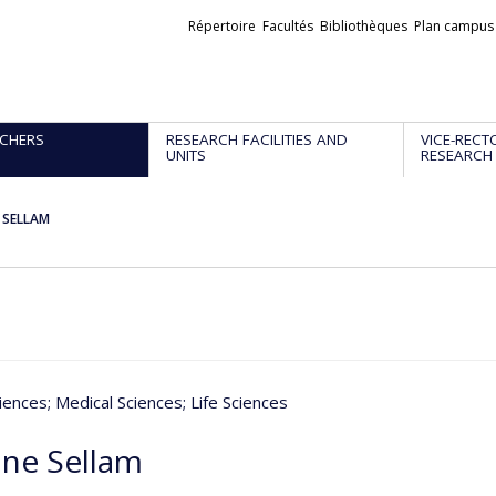
Liens
Répertoire
Facultés
Bibliothèques
Plan campus
externes
CHERS
RESEARCH FACILITIES AND
VICE-RECT
UNITS
RESEARCH
 SELLAM
iences
; Medical Sciences
; Life Sciences
ne Sellam