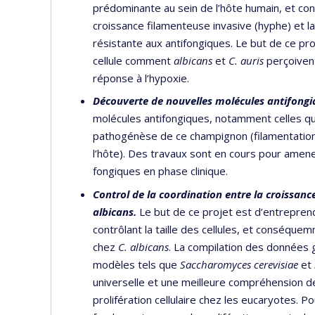
prédominante au sein de l’hôte humain, et cont
croissance filamenteuse invasive (hyphe) et l
résistante aux antifongiques. Le but de ce pr
cellule comment
albicans
et
C. auris
perçoivent
réponse à l’hypoxie.
Découverte de nouvelles molécules antifongi
molécules antifongiques, notamment celles qui
pathogénèse de ce champignon (filamentation,
l’hôte). Des travaux sont en cours pour amen
fongiques en phase clinique.
Control de la coordination entre la croissance 
albicans.
Le but de ce projet est d’entrepre
contrôlant la taille des cellules, et conséquem
chez
C. albicans
. La compilation des données
modèles tels que
Saccharomyces cerevisiae
et
universelle et une meilleure compréhension d
prolifération cellulaire chez les eucaryotes. 