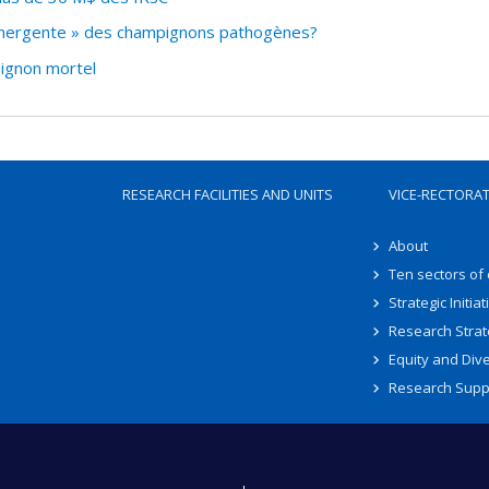
mergente » des champignons pathogènes?
pignon mortel
RESEARCH FACILITIES AND UNITS
VICE-RECTORA
About
Ten sectors of
Strategic Initiat
Research Strat
Equity and Dive
Research Supp