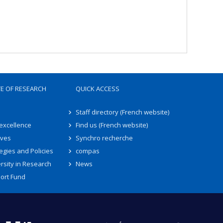
TE OF RESEARCH
QUICK ACCESS
Staff directory (French website)
 excellence
Find us (French website)
ives
Synchro recherche
egies and Policies
compas
rsity in Research
News
ort Fund