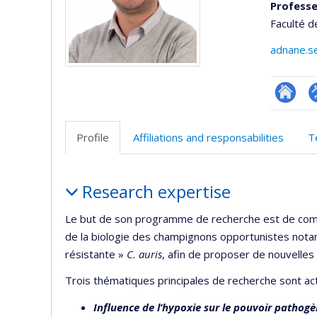
Professe
Faculté d
adnane.s
Researc
P
p
Profile
Affiliations and responsabilities
T
(
Profile
Research expertise
Le but de son programme de recherche est de comp
de la biologie des champignons opportunistes no
résistante »
C. auris
, afin de proposer de nouvelles
Trois thématiques principales de recherche sont ac
Influence de l’hypoxie sur le pouvoir pathogè