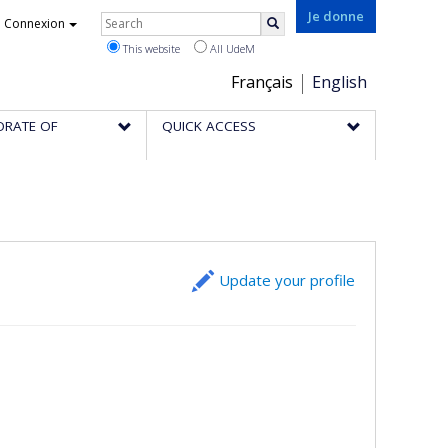
Rechercher
Je donne
Connexion
Search
This website
All UdeM
Choix
Français
English
de
ORATE OF
QUICK ACCESS
la
langue
Update your profile