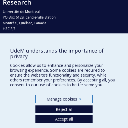
Research
Université de Montréal
PO Box 6128, Centre-ville Station
Montréal, Québec, Canada
H3C 3J7
Phone : 514 343-6111, #38492
E-mail :
recherche@umontreal.ca
UdeM understands the importance of
Who does what?
privacy
Find us
Cookies allow us to enhance and personalize your
browsing experience. Some cookies are required to
Site map
ensure the website’s functionality and security, while
others remember your preferences. By accepting all, you
Accessibility
consent to our use of cookies to better serve you.
Manage cookies
>
Reject all
Accept all