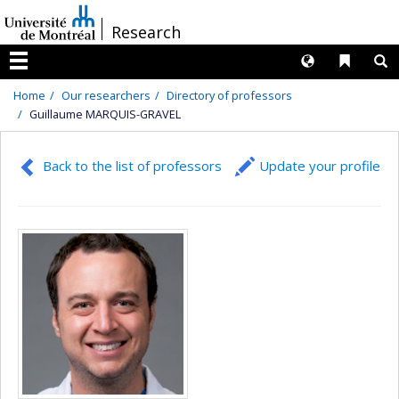
Passer
/
Research
au
contenu
Langues
Liens 
R
Menu
Home
Our researchers
Directory of professors
Guillaume MARQUIS-GRAVEL
Back to the list of professors
Update your profile