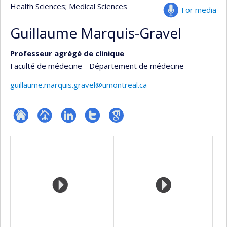
Health Sciences
; Medical Sciences
For media
Guillaume Marquis-Gravel
Professeur agrégé de clinique
Faculté de médecine - Département de médecine
guillaume.marquis.gravel@umontreal.ca
ResearchGate
Page
LinkedIn
Compte
Google
Media
professionnelle
Twitter
Scholar
(faculté,département,école)