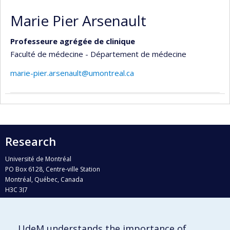
Marie Pier Arsenault
Professeure agrégée de clinique
Faculté de médecine - Département de médecine
marie-pier.arsenault@umontreal.ca
Research
Université de Montréal
PO Box 6128, Centre-ville Station
Montréal, Québec, Canada
H3C 3J7
Phone : 514 343-6111, #38492
E-mail :
recherche@umontreal.ca
UdeM understands the importance of