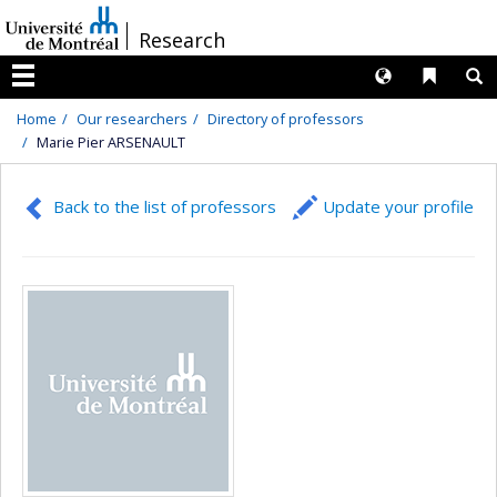
Passer
/
Research
au
contenu
Langues
Liens 
R
Menu
Home
Our researchers
Directory of professors
Marie Pier ARSENAULT
Back to the list of professors
Update your profile