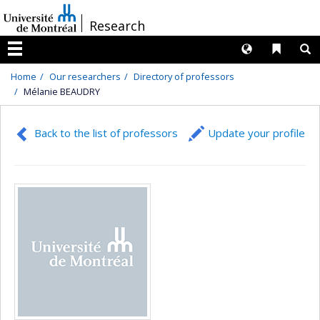
Passer
/
Research
au
contenu
Langues
Liens 
R
Menu
Home
Our researchers
Directory of professors
Mélanie BEAUDRY
Back to the list of professors
Update your profile