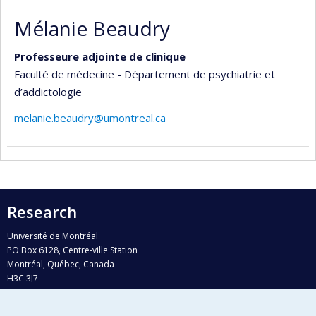
Mélanie Beaudry
Professeure adjointe de clinique
Faculté de médecine - Département de psychiatrie et
d’addictologie
melanie.beaudry@umontreal.ca
Research
Université de Montréal
PO Box 6128, Centre-ville Station
Montréal, Québec, Canada
H3C 3J7
Phone : 514 343-6111, #38492