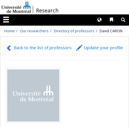
Passer
/
Research
au
contenu
Langues
Liens 
R
Menu
Home
Our researchers
Directory of professors
David CARON
Back to the list of professors
Update your profile