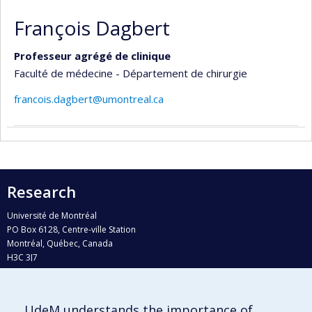
François Dagbert
Professeur agrégé de clinique
Faculté de médecine - Département de chirurgie
francois.dagbert@umontreal.ca
Research
Université de Montréal
PO Box 6128, Centre-ville Station
Montréal, Québec, Canada
H3C 3J7
Phone : 514 343-6111, #38492
E-mail :
recherche@umontreal.ca
UdeM understands the importance of