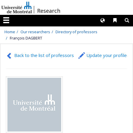
Passer
/
Research
au
contenu
Langues
Liens 
R
Menu
Home
Our researchers
Directory of professors
François DAGBERT
Back to the list of professors
Update your profile