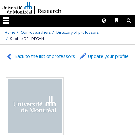
Passer
/
Research
au
contenu
Langues
Liens 
R
Menu
Home
Our researchers
Directory of professors
Sophie DEL DEGAN
Back to the list of professors
Update your profile