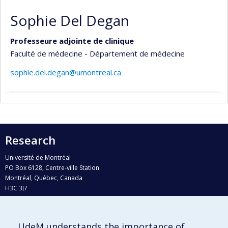
Sophie Del Degan
Professeure adjointe de clinique
Faculté de médecine - Département de médecine
sophie.del.degan@umontreal.ca
Research
Université de Montréal
PO Box 6128, Centre-ville Station
Montréal, Québec, Canada
H3C 3J7
Phone : 514 343-6111, #38492
E-mail :
recherche@umontreal.ca
UdeM understands the importance of