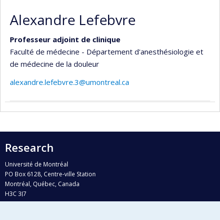
Alexandre Lefebvre
Professeur adjoint de clinique
Faculté de médecine - Département d'anesthésiologie et
de médecine de la douleur
alexandre.lefebvre.3@umontreal.ca
Research
Université de Montréal
PO Box 6128, Centre-ville Station
Montréal, Québec, Canada
H3C 3J7
Phone : 514 343-6111, #38492