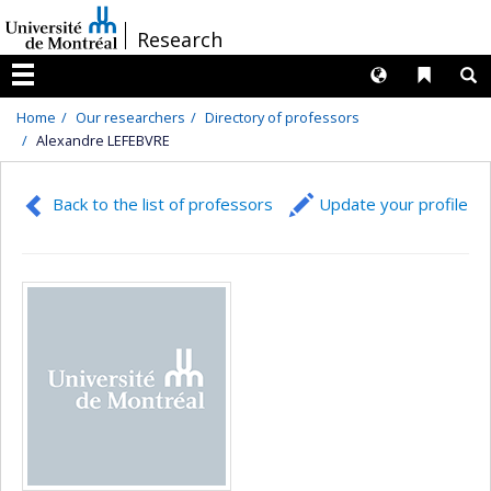
Passer
/
Research
au
contenu
Langues
Liens 
R
Menu
Home
Our researchers
Directory of professors
Alexandre LEFEBVRE
Back to the list of professors
Update your profile