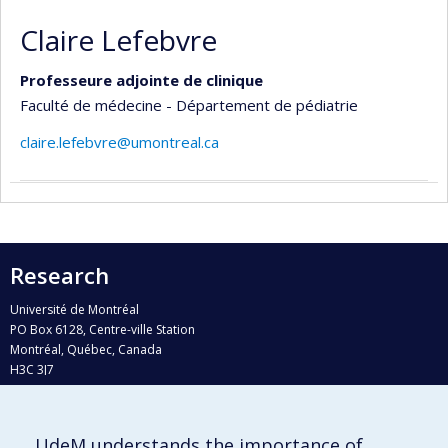
Claire Lefebvre
Professeure adjointe de clinique
Faculté de médecine - Département de pédiatrie
claire.lefebvre@umontreal.ca
Research
Université de Montréal
PO Box 6128, Centre-ville Station
Montréal, Québec, Canada
H3C 3J7
Phone : 514 343-6111, #38492
E-mail :
recherche@umontreal.ca
UdeM understands the importance of