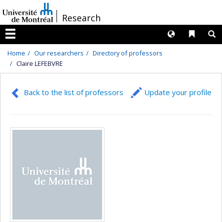
Passer
/
Research
au
contenu
Langues
Liens 
R
Menu
Home
Our researchers
Directory of professors
Claire LEFEBVRE
Back to the list of professors
Update your profile