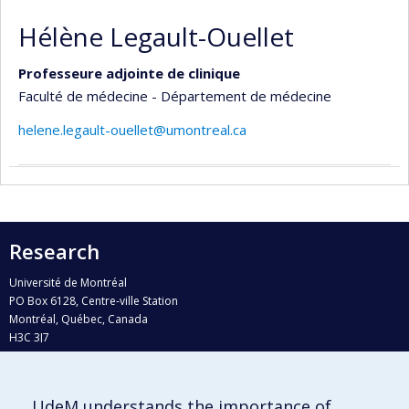
Hélène Legault-Ouellet
Professeure adjointe de clinique
Faculté de médecine - Département de médecine
helene.legault-ouellet@umontreal.ca
Research
Université de Montréal
PO Box 6128, Centre-ville Station
Montréal, Québec, Canada
H3C 3J7
Phone : 514 343-6111, #38492
E-mail :
recherche@umontreal.ca
UdeM understands the importance of