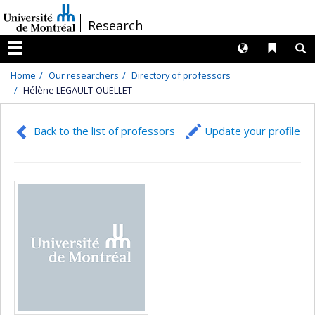
Passer
/
Research
au
contenu
Langues
Liens 
R
Menu
Home
Our researchers
Directory of professors
Hélène LEGAULT-OUELLET
Back to the list of professors
Update your profile