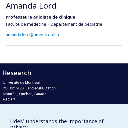
Amanda Lord
Professeure adjointe de clinique
Faculté de médecine - Département de pédiatrie
amanda.lord@umontreal.ca
Research
Université de Montréal
PO Box 6128, Centre-ville Station
Montréal, Québec, Canada
H3C 3J7
Phone : 514 343-6111, #38492
E-mail :
recherche@umontreal.ca
UdeM understands the importance of
Who does what?
privacy