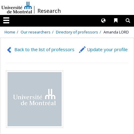
Passer
/
Research
au
contenu
Langues
Liens 
R
Menu
Home
Our researchers
Directory of professors
Amanda LORD
Back to the list of professors
Update your profile