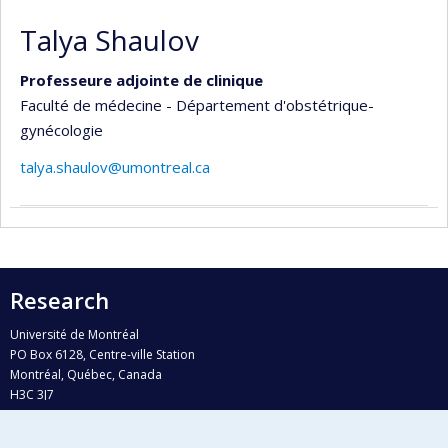
Talya Shaulov
Professeure adjointe de clinique
Faculté de médecine - Département d'obstétrique-
gynécologie
talya.shaulov@umontreal.ca
Research
Université de Montréal
PO Box 6128, Centre-ville Station
Montréal, Québec, Canada
H3C 3J7
Phone : 514 343-6111, #38492