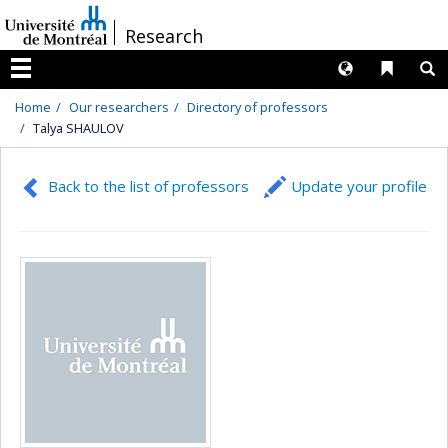
Passer
/
Research
au
contenu
Langues
Liens 
R
Menu
Home
Our researchers
Directory of professors
Talya SHAULOV
Back to the list of professors
Update your profile