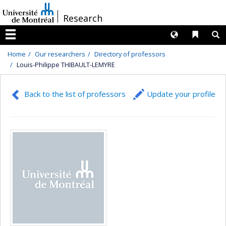
Passer
/
Research
au
contenu
Langues
Liens 
R
Menu
Home
Our researchers
Directory of professors
Louis-Philippe THIBAULT-LEMYRE
Back to the list of professors
Update your profile