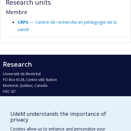
Research units
Membre
CRPS
— Centre de recherche en pédagogie de la
santé
Research
Université de Montréal
PO Box 6128, Centre-ville Station
Montréal, Québec, Canada
H3C 3J7
Phone : 514 343-6111, #38492
E-mail :
recherche@umontreal.ca
UdeM understands the importance of
Who does what?
privacy
Find us
Cookies allow us to enhance and personalize your