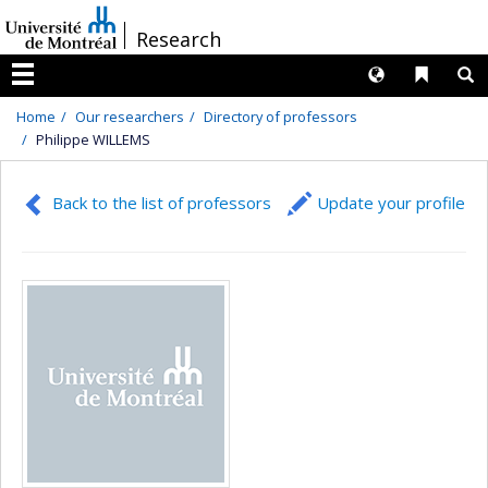
Passer
/
Research
au
contenu
Langues
Liens 
R
Menu
Home
Our researchers
Directory of professors
Philippe WILLEMS
Back to the list of professors
Update your profile