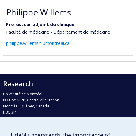
Philippe Willems
Professeur adjoint de clinique
Faculté de médecine - Département de médecine
philippe.willems@umontreal.ca
Research
Université de Montréal
PO Box 6128, Centre-ville Station
Montréal, Québec, Canada
H3C 3J7
Phone : 514 343-6111, #38492
E-mail :
recherche@umontreal.ca
UdeM understands the importance of