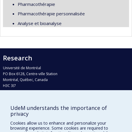
Pharmacothérapie
Pharmacothérapie personnalisée
Analyse et bioanalyse
Research
Université de Montréal
PO Box 6128, Centre-ville Station
Montréal, Québec, Canada
H3C 3J7
Phone : 514 343-6111, #38492
E-mail :
recherche@umontreal.ca
UdeM understands the importance of
Who does what?
privacy
Find us
Cookies allow us to enhance and personalize your
browsing experience. Some cookies are required to
Site map