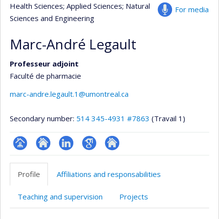
Health Sciences
; Applied Sciences
; Natural
For media
Sciences and Engineering
Marc-André Legault
Professeur adjoint
Faculté de pharmacie
marc-andre.legault.1@umontreal.ca
Secondary number:
514 345-4931 #7863
(Travail 1)
Page
Site
LinkedIn
Google
Autre
professionnelle
web
Scholar
site
Profile
Affiliations and responsabilities
(faculté,département,école)
de
web
l’unité
Teaching and supervision
Projects
de
recherche