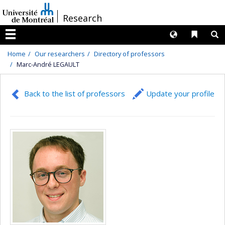
Passer
/
Research
au
contenu
Langues
Liens 
R
Menu
Home
Our researchers
Directory of professors
Marc-André LEGAULT
Back to the list of professors
Update your profile