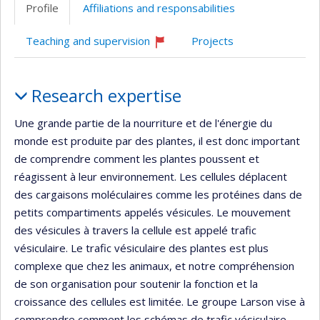
professionnelle
web
Scholar
Profile
Affiliations and responsabilities
(faculté,département,école)
de
l’unité
Teaching and supervision
Projects
de
Currently
recruiting
recherche
Profile
Research expertise
Une grande partie de la nourriture et de l'énergie du
monde est produite par des plantes, il est donc important
de comprendre comment les plantes poussent et
réagissent à leur environnement. Les cellules déplacent
des cargaisons moléculaires comme les protéines dans de
petits compartiments appelés vésicules. Le mouvement
des vésicules à travers la cellule est appelé trafic
vésiculaire. Le trafic vésiculaire des plantes est plus
complexe que chez les animaux, et notre compréhension
de son organisation pour soutenir la fonction et la
croissance des cellules est limitée. Le groupe Larson vise à
comprendre comment les schémas de trafic vésiculaire