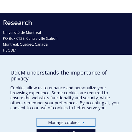
Research
Université de Montréal
PO Box 6128, Centre-ville Station
Montréal, Québec, Canada
H3C 3J7
Phone : 514 343-6111, #38492
E-mail :
recherche@umontreal.ca
UdeM understands the importance of
Who does what?
privacy
Find us
Cookies allow us to enhance and personalize your
browsing experience. Some cookies are required to
Site map
ensure the website’s functionality and security, while
others remember your preferences. By accepting all, you
Accessibility
consent to our use of cookies to better serve you.
Manage cookies
>