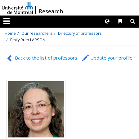
Passer
/
Research
au
contenu
Langues
Liens 
R
Menu
Home
Our researchers
Directory of professors
Emily Ruth LARSON
Back to the list of professors
Update your profile