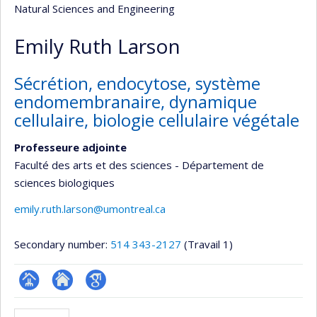
Natural Sciences and Engineering
Emily Ruth Larson
Sécrétion, endocytose, système
endomembranaire, dynamique
cellulaire, biologie cellulaire végétale
Professeure adjointe
Faculté des arts et des sciences - Département de
sciences biologiques
emily.ruth.larson@umontreal.ca
Secondary number:
514 343-2127
(Travail 1)
Page
Site
Google