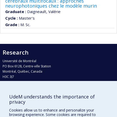
cérébraux multifocaux : approches
neurophotoniques chez le modèle murin
Graduate :
Daigneault, Valérie
Cycle :
Master's
Grade :
M. Sc.
Research
Université de Montréal
PO Box 6128, Centre-ville Station
Montréal, Québec, Canada
H3C 3J7
Phone : 514 343-6111, #38492
E-mail :
recherche@umontreal.ca
UdeM understands the importance of
Who does what?
privacy
Find us
Cookies allow us to enhance and personalize your
browsing experience. Some cookies are required to