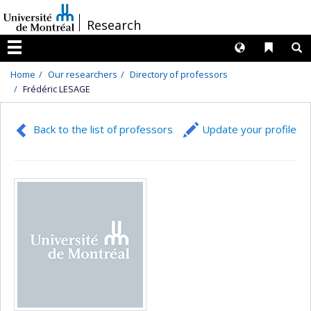
Passer
/
Research
au
contenu
Langues
Liens 
R
Menu
Home
Our researchers
Directory of professors
Frédéric LESAGE
Back to the list of professors
Update your profile