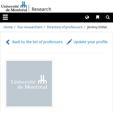
Passer
/
Research
au
contenu
Langues
Liens 
R
Menu
Home
Our researchers
Directory of professors
Jérémy DANA
Back to the list of professors
Update your profile