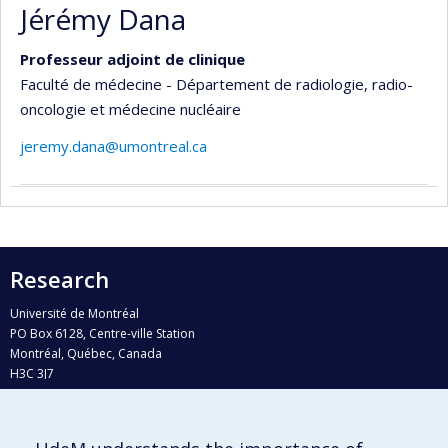
Jérémy Dana
Professeur adjoint de clinique
Faculté de médecine - Département de radiologie, radio-
oncologie et médecine nucléaire
jeremy.dana@umontreal.ca
Research
Université de Montréal
PO Box 6128, Centre-ville Station
Montréal, Québec, Canada
H3C 3J7
Phone : 514 343-6111, #38492
E-mail :
recherche@umontreal.ca