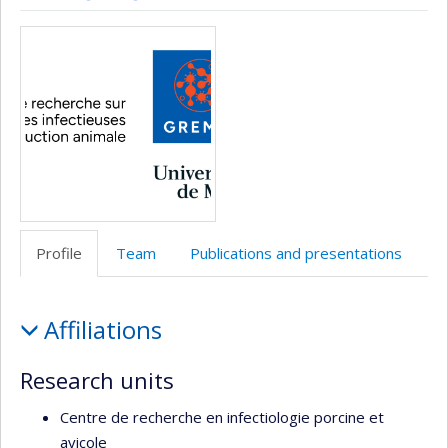
Page
Site
Profil
Media
Facultaire
Web
Facebook
(départementale,
de
école)
l’unité
de
recherche
Profile
Team
Publications and presentations
Profile
Affiliations
Research units
Centre de recherche en infectiologie porcine et
avicole