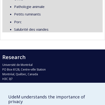
Pathologie animale
Petits ruminants
Porc
Salubrité des viandes
Research
Université de Montréal
PO Box 6128, Centre-ville Station
Montréal, Québec, Canada
H3C 3J7
Phone : 514 343-6111, #38492
E-mail :
recherche@umontreal.ca
UdeM understands the importance of
Who does what?
privacy