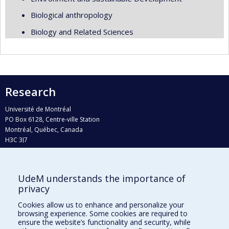
Biological anthropology
Biology and Related Sciences
Research
Université de Montréal
PO Box 6128, Centre-ville Station
Montréal, Québec, Canada
H3C 3J7
Phone : 514 343-6111, #38492
E-mail :
recherche@umontreal.ca
UdeM understands the importance of
privacy
Who does what?
Find us
Cookies allow us to enhance and personalize your
browsing experience. Some cookies are required to
Site map
ensure the website’s functionality and security, while