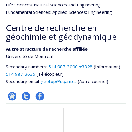
Life Sciences
; Natural Sciences and Engineering
;
Fundamental Sciences
; Applied Sciences
; Engineering
Centre de recherche en
géochimie et géodynamique
Autre structure de recherche affiliée
Université de Montréal
Secondary numbers:
514 987-3000 #3328
(Information)
514 987-3635
(Télécopieur)
Secondary email:
geotop@uqam.ca
(Autre courriel)
Site
Compte
Profil
Media
Web
twitter
Facebook
de
l’unité