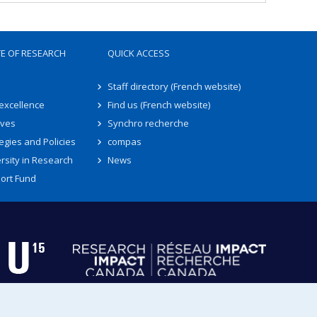
TE OF RESEARCH
QUICK ACCESS
Staff directory (French website)
 excellence
Find us (French website)
ives
Synchro recherche
egies and Policies
compas
rsity in Research
News
ort Fund