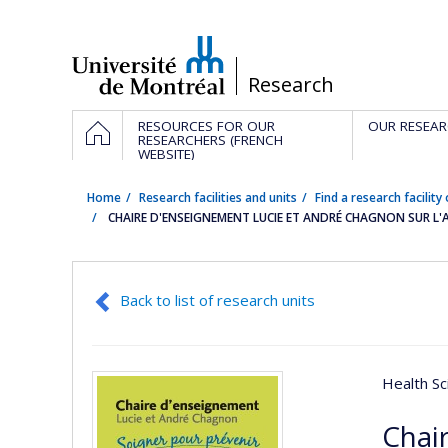
Passer
au
contenu
/
Research
Navigation
HOME
RESOURCES FOR OUR
OUR RESEAR
principale
RESEARCHERS (FRENCH
WEBSITE)
Home
Research facilities and units
Find a research facility 
CHAIRE D'ENSEIGNEMENT LUCIE ET ANDRÉ CHAGNON SUR L'
Back to list of research units
Health Sc
Chai