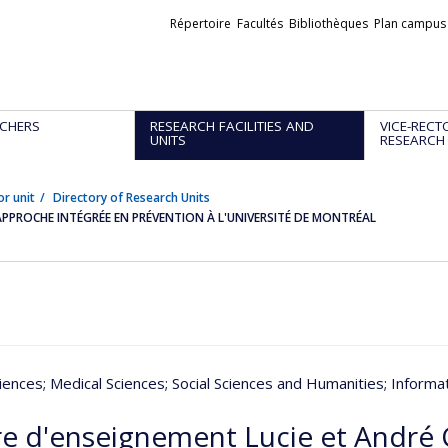
Liens
Répertoire
Facultés
Bibliothèques
Plan campus
externes
CHERS
RESEARCH FACILITIES AND
VICE-RECT
UNITS
RESEARCH
or unit
Directory of Research Units
APPROCHE INTÉGRÉE EN PRÉVENTION À L'UNIVERSITÉ DE MONTRÉAL
iences
; Medical Sciences
; Social Sciences and Humanities
; Inform
re d'enseignement Lucie et André 