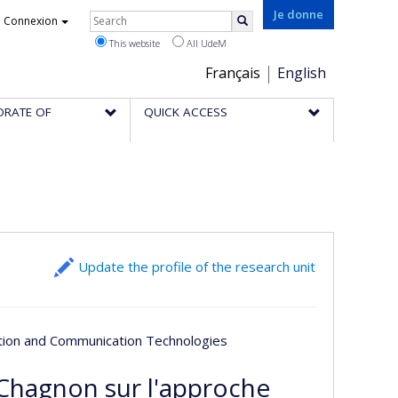
Rechercher
Je donne
Connexion
Search
This website
All UdeM
Choix
Français
English
de
ORATE OF
QUICK ACCESS
la
langue
Update the profile of the research unit
ation and Communication Technologies
Chagnon sur l'approche