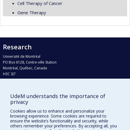
Cell Therapy of Cancer
Gene Therapy
Research
Université de Montréal
PO Box 6128, Centre-ville Station
Montréal, Québec, Canada
H3C 3J7
Phone : 514 343-6111, #38492
E-mail :
recherche@umontreal.ca
UdeM understands the importance of
Who does what?
privacy
Find us
Cookies allow us to enhance and personalize your
browsing experience. Some cookies are required to
Site map
ensure the website’s functionality and security, while
others remember your preferences. By accepting all, you
Accessibility