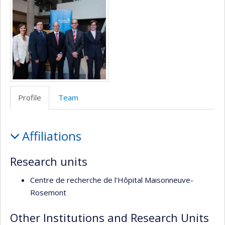
de
l’unité
de
recherche
Profile
Team
Profile
Affiliations
Research units
Centre de recherche de l'Hôpital Maisonneuve-
Rosemont
Other Institutions and Research Units