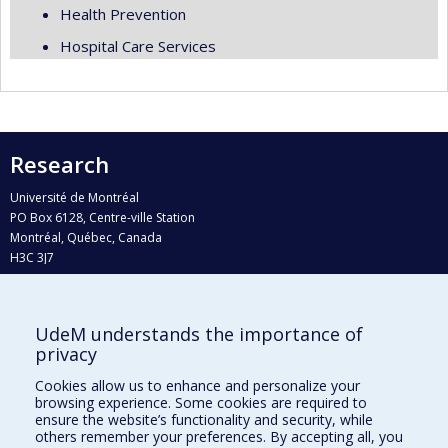
Health Prevention
Hospital Care Services
Research
Université de Montréal
PO Box 6128, Centre-ville Station
Montréal, Québec, Canada
H3C 3J7
Phone : 514 343-6111, #38492
E-mail :
recherche@umontreal.ca
UdeM understands the importance of
Who does what?
privacy
Find us
Cookies allow us to enhance and personalize your
browsing experience. Some cookies are required to
Site map
ensure the website’s functionality and security, while
others remember your preferences. By accepting all, you
Accessibility