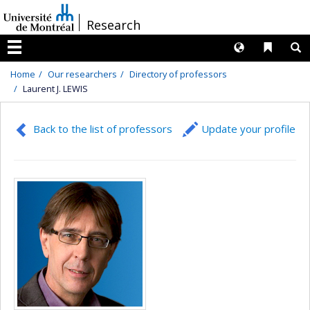
Passer
/
Research
au
contenu
Langues
Liens 
R
Menu
Home
Our researchers
Directory of professors
Laurent J. LEWIS
Back to the list of professors
Update your profile