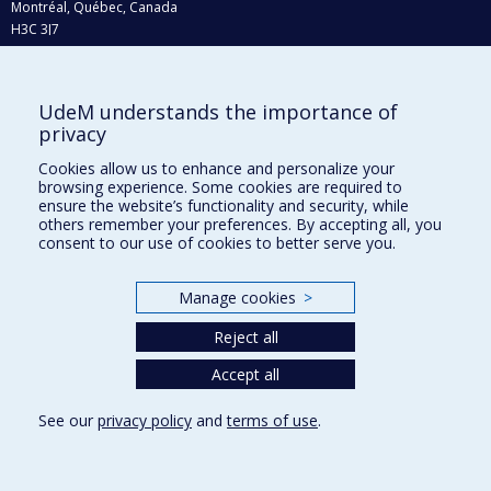
Montréal, Québec, Canada
H3C 3J7
Phone : 514 343-6111, #38492
E-mail :
recherche@umontreal.ca
UdeM understands the importance of
Who does what?
privacy
Find us
Cookies allow us to enhance and personalize your
browsing experience. Some cookies are required to
Site map
ensure the website’s functionality and security, while
others remember your preferences. By accepting all, you
Accessibility
consent to our use of cookies to better serve you.
Manage cookies
>
Reject all
Accept all
See our
privacy policy
and
terms of use
.
Privacy
Terms of use