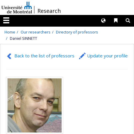
Passer
/
Research
au
contenu
Langues
Liens 
R
Menu
Home
Our researchers
Directory of professors
Daniel SINNETT
Back to the list of professors
Update your profile