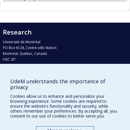
Research
Université de Montréal
PO Box 6128, Centre-ville Station
Montréal, Québec, Canada
H3C 3J7
Phone : 514 343-6111, #38492
E-mail :
recherche@umontreal.ca
UdeM understands the importance of
Who does what?
privacy
Find us
Cookies allow us to enhance and personalize your
browsing experience. Some cookies are required to
Site map
ensure the website’s functionality and security, while
others remember your preferences. By accepting all, you
Accessibility
consent to our use of cookies to better serve you.