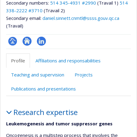
Secondary numbers:
514 345-4931 #2990
(Travail 1)
514
338-2222 #3710
(Travail 2)
Secondary email:
daniel.sinnett.cnmtl@ssss.gouv.qc.ca
(Travail)
Page
Site
LinkedIn
professionnelle
web
Profile
Affiliations and responsabilities
(faculté,département,école)
de
l’unité
Teaching and supervision
Projects
de
recherche
Publications and presentations
Profile
Research expertise
Leukemogenesis and tumor suppressor genes
Oncogenesis is a multistep process that involves the