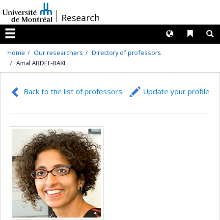
Passer
/
Research
au
contenu
Langues
Liens 
R
Menu
Home
Our researchers
Directory of professors
Amal ABDEL-BAKI
Back to the list of professors
Update your profile