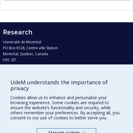
Research
Université de Montréal
PO Box 6128, Centre-ville Station
Montréal, Québec, Canada
H3C 3J7
Phone : 514 343-6111, #38492
E-mail :
recherche@umontreal.ca
UdeM understands the importance of
privacy
Who does what?
Find us
Cookies allow us to enhance and personalize your
browsing experience. Some cookies are required to
Site map
ensure the website’s functionality and security, while
others remember your preferences. By accepting all, you
Accessibility
consent to our use of cookies to better serve you.
Manage cookies
>