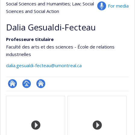
Social Sciences and Humanities
; Law
; Social
For media
Sciences and Social Action
Dalia Gesualdi-Fecteau
Professeure titulaire
Faculté des arts et des sciences - École de relations
industrielles
dalia.gesualdi-fecteau@umontreal.ca
ResearchGate
Page
Autre
Media
professionnelle
site
(faculté,département,école)
web