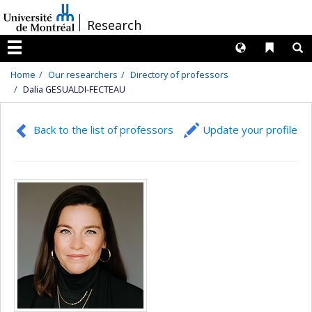
Passer
/
Research
au
contenu
Langues
Liens 
R
Menu
Home
Our researchers
Directory of professors
Dalia GESUALDI-FECTEAU
Back to the list of professors
Update your profile