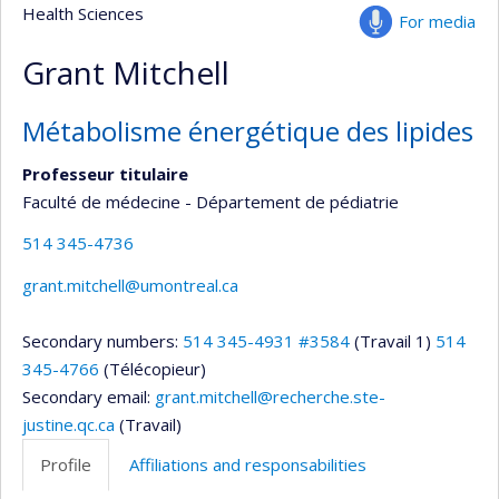
Health Sciences
For media
Grant Mitchell
Métabolisme énergétique des lipides
Professeur titulaire
Faculté de médecine - Département de pédiatrie
514 345-4736
grant.mitchell@umontreal.ca
Secondary numbers:
514 345-4931 #3584
(Travail 1)
514
345-4766
(Télécopieur)
Secondary email:
grant.mitchell@recherche.ste-
justine.qc.ca
(Travail)
Profile
Affiliations and responsabilities