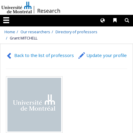
Passer
/
Research
au
contenu
Langues
Liens 
R
Menu
Home
Our researchers
Directory of professors
Grant MITCHELL
Back to the list of professors
Update your profile