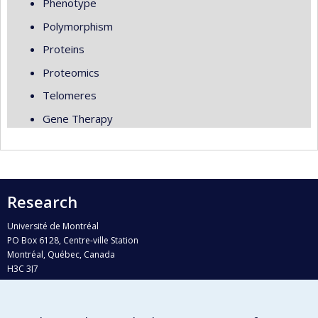
Phenotype
Polymorphism
Proteins
Proteomics
Telomeres
Gene Therapy
Research
Université de Montréal
PO Box 6128, Centre-ville Station
Montréal, Québec, Canada
H3C 3J7
Phone : 514 343-6111, #38492
E-mail :
recherche@umontreal.ca