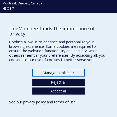
Montréal, Québec, Canada
H3C 3J7
Phone : 514 343-6111, #38492
E-mail :
recherche@umontreal.ca
UdeM understands the importance of
Who does what?
privacy
Find us
Cookies allow us to enhance and personalize your
browsing experience. Some cookies are required to
Site map
ensure the website’s functionality and security, while
others remember your preferences. By accepting all, you
Accessibility
consent to our use of cookies to better serve you.
Manage cookies
>
Reject all
Accept all
See our
privacy policy
and
terms of use
.
Privacy
Terms of use