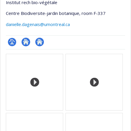
Institut rech bio-végétale
Centre Biodiversite-jardin botanique
, room F-337
danielle.dagenais@umontreal.ca
Page
Site
Site
Media
professionnelle
web
web
(faculté,département,école)
de
de
l’unité
l’unité
de
de
recherche
recherche