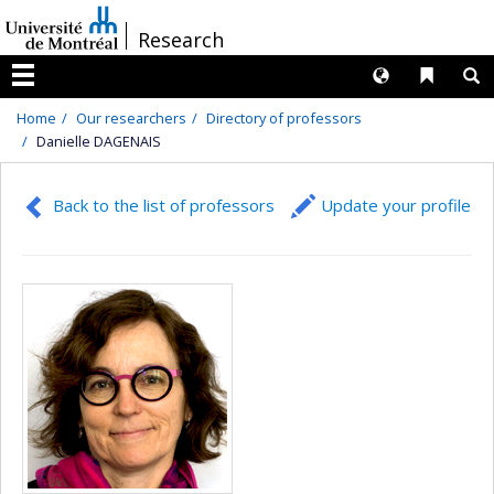
Passer
/
Research
au
contenu
Langues
Liens 
R
Menu
Home
Our researchers
Directory of professors
Danielle DAGENAIS
Back to the list of professors
Update your profile