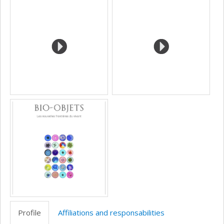
Media
professionnelle
(faculté,département,école)
Profile
Affiliations and responsabilities