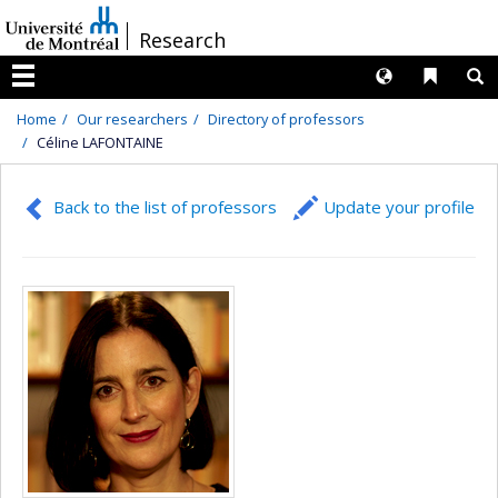
Passer
/
Research
au
contenu
Langues
Liens 
R
Menu
Home
Our researchers
Directory of professors
Céline LAFONTAINE
Back to the list of professors
Update your profile