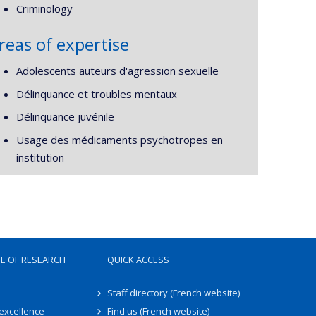
Criminology
reas of expertise
Adolescents auteurs d'agression sexuelle
Délinquance et troubles mentaux
Délinquance juvénile
Usage des médicaments psychotropes en
institution
TE OF RESEARCH
QUICK ACCESS
Staff directory (French website)
 excellence
Find us (French website)