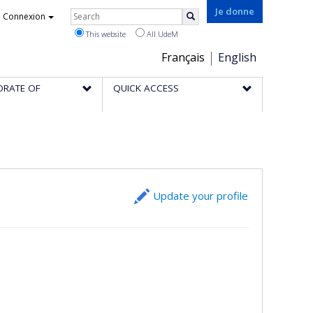
Rechercher
Je donne
Connexion
Search
This website
All UdeM
Choix
Français
English
de
ORATE OF
QUICK ACCESS
la
langue
Update your profile