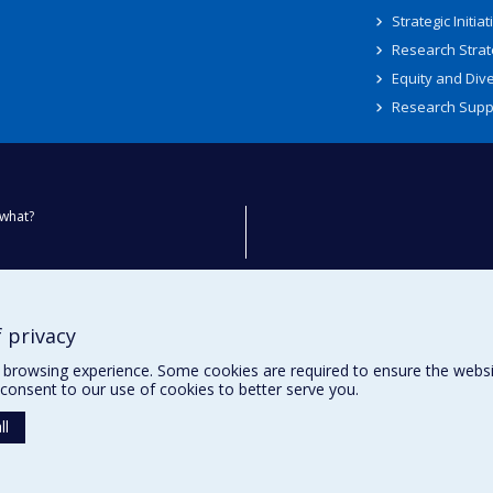
Strategic Initiat
Research Strat
Equity and Dive
Research Supp
what?
ty
 privacy
browsing experience. Some cookies are required to ensure the website’
consent to our use of cookies to better serve you.
ll