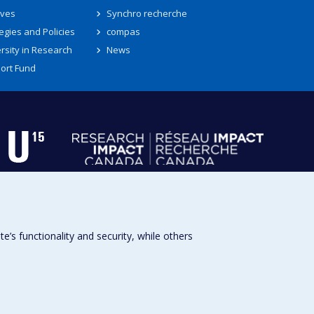
ives
Synchro recherche
egies and Policies
compas
rsity in Research
News
ort Fund
s functionality and security, while others
Université de