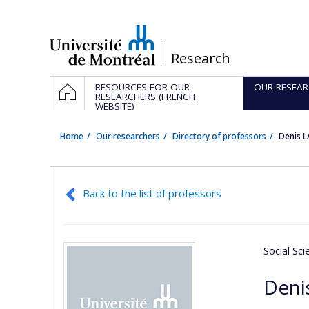
Passer
au
contenu
/
Research
Navigation
HOME
RESOURCES FOR OUR
OUR RESEAR
principale
RESEARCHERS (FRENCH
WEBSITE)
Home
Our researchers
Directory of professors
Denis 
Back to the list of professors
Social Sc
Deni