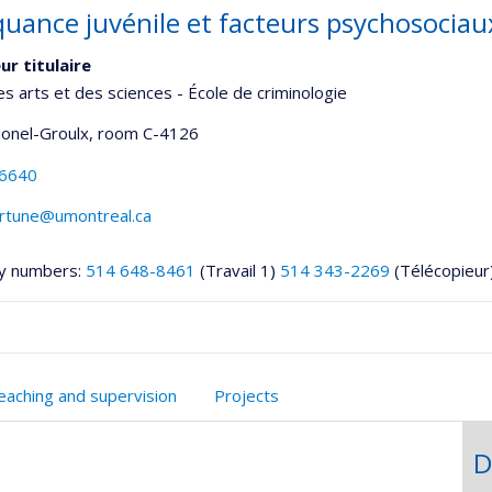
quance juvénile et facteurs psychosociau
ur titulaire
es arts et des sciences - École de criminologie
Lionel-Groulx
, room C-4126
-6640
ortune@umontreal.ca
y numbers:
514 648-8461
(Travail 1)
514 343-2269
(Télécopieur
onnelle
eaching and supervision
Projects
,département,école)
D