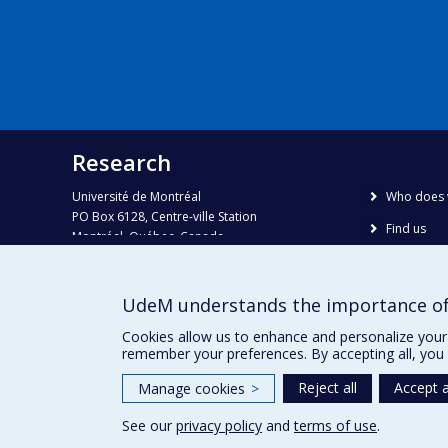
Research
Université de Montréal
Who does 
PO Box 6128, Centre-ville Station
Find us
Montréal, Québec, Canada
H3C 3J7
Site map
Accessibili
Phone : 514 343-6111, #38492
UdeM understands the importance of
E-mail :
recherche@umontreal.ca
Cookies allow us to enhance and personalize your 
remember your preferences. By accepting all, you 
Reject all
Accept a
Manage cookies
>
See our
privacy policy
and
terms of use
.
Privacy
Terms of use
Cookie Settings