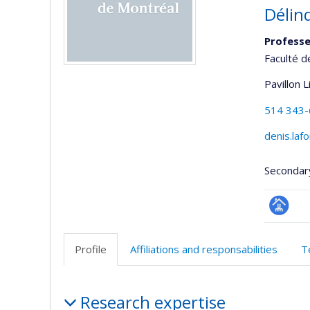
Délin
Professe
Faculté d
Pavillon 
514 343
denis.laf
Secondar
Page
professi
Profile
Affiliations and responsabilities
T
(faculté
Profile
Research expertise