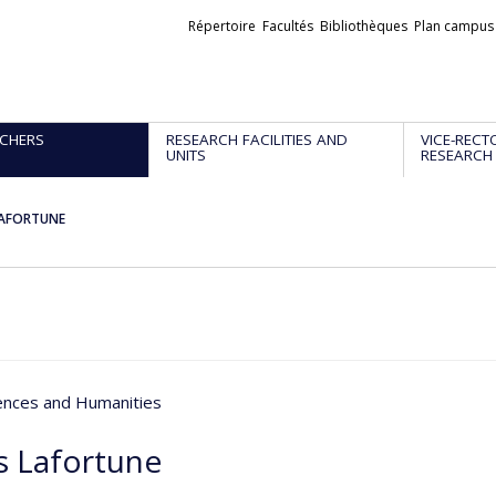
Liens
Répertoire
Facultés
Bibliothèques
Plan campus
externes
CHERS
RESEARCH FACILITIES AND
VICE-RECT
UNITS
RESEARCH
LAFORTUNE
iences and Humanities
s Lafortune