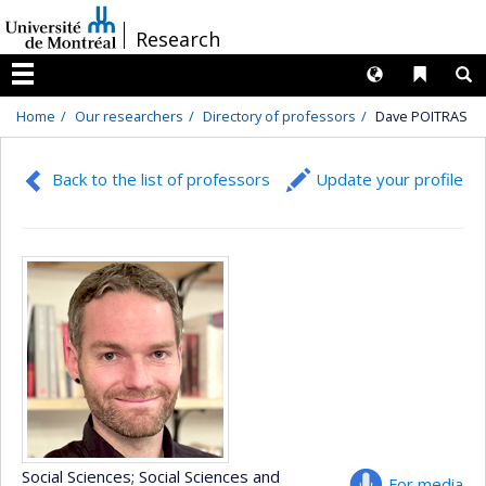
Passer
/
Research
au
contenu
Langues
Liens 
R
Menu
Home
Our researchers
Directory of professors
Dave POITRAS
Back to the list of professors
Update your profile
Social Sciences
; Social Sciences and
For media