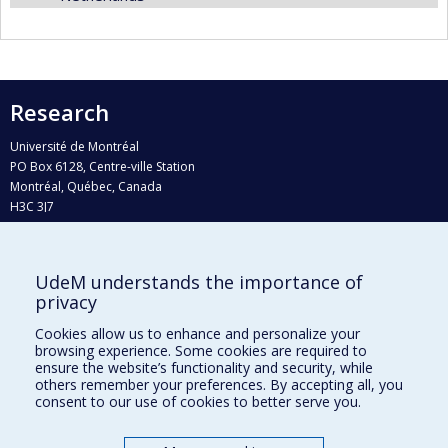
Research
Université de Montréal
PO Box 6128, Centre-ville Station
Montréal, Québec, Canada
H3C 3J7
Phone : 514 343-6111, #38492
E-mail :
recherche@umontreal.ca
UdeM understands the importance of
Who does what?
privacy
Find us
Cookies allow us to enhance and personalize your
browsing experience. Some cookies are required to
Site map
ensure the website’s functionality and security, while
others remember your preferences. By accepting all, you
Accessibility
consent to our use of cookies to better serve you.