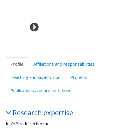
Media
professionnelle
web
(faculté,département,école)
de
l’unité
de
recherche
Profile
Affiliations and responsabilities
Teaching and supervision
Projects
Publications and presentations
Profile
Research expertise
Intérêts de recherche