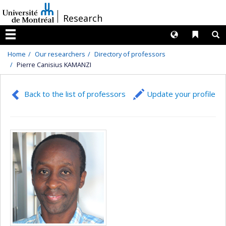
Passer
/
Research
au
contenu
Langues
Liens 
R
Menu
Home
Our researchers
Directory of professors
Pierre Canisius KAMANZI
Back to the list of professors
Update your profile