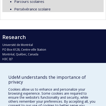
Parcours scolaires
Persévérance scolaire
Research
Université de Montréal
PO Box 6128, Centre-ville Station
Montréal, Québec, Canada
H3C 3J7
Phone : 514 343-6111, #38492
E-mail :
recherche@umontreal.ca
UdeM understands the importance of
Who does what?
privacy
Find us
Cookies allow us to enhance and personalize your
browsing experience. Some cookies are required to
Site map
ensure the website’s functionality and security, while
others remember your preferences. By accepting all, you
Accessibility
consent to our use of cookies to better serve you.