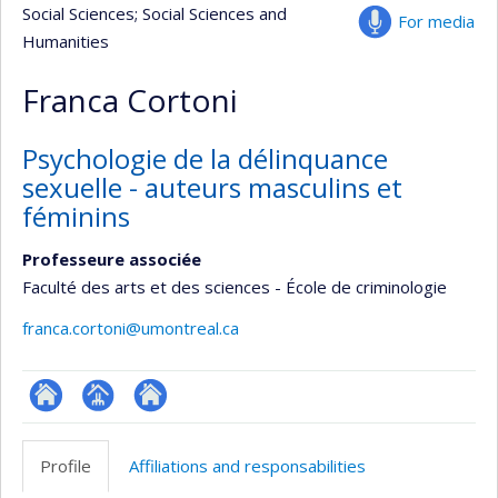
Social Sciences
; Social Sciences and
For media
Humanities
Franca Cortoni
Psychologie de la délinquance
sexuelle - auteurs masculins et
féminins
Professeure associée
Faculté des arts et des sciences - École de criminologie
franca.cortoni@umontreal.ca
ResearchGate
Page
Site
professionnelle
web
Profile
Affiliations and responsabilities
(faculté,département,école)
de