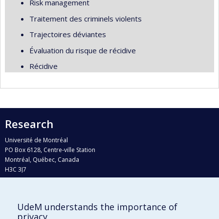
Risk management
Traitement des criminels violents
Trajectoires déviantes
Évaluation du risque de récidive
Récidive
Research
Université de Montréal
PO Box 6128, Centre-ville Station
Montréal, Québec, Canada
H3C 3J7
Phone : 514 343-6111, #38492
E-mail :
recherche@umontreal.ca
UdeM understands the importance of
Who does what?
privacy