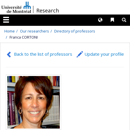
Passer
/
Research
au
contenu
Langues
Liens 
R
Menu
Home
Our researchers
Directory of professors
Franca CORTONI
Back to the list of professors
Update your profile