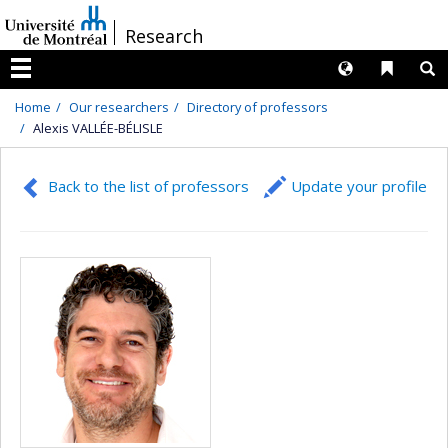
Passer
/
Research
au
contenu
Langues
Liens 
R
Menu
Home
Our researchers
Directory of professors
Alexis VALLÉE-BÉLISLE
Back to the list of professors
Update your profile