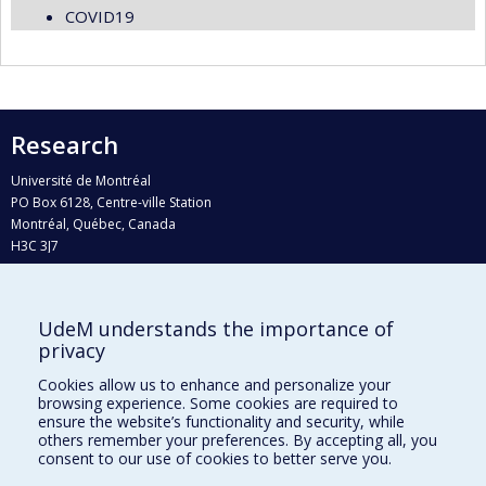
COVID19
Research
Université de Montréal
PO Box 6128, Centre-ville Station
Montréal, Québec, Canada
H3C 3J7
Phone : 514 343-6111, #38492
E-mail :
recherche@umontreal.ca
UdeM understands the importance of
Who does what?
privacy
Find us
Cookies allow us to enhance and personalize your
browsing experience. Some cookies are required to
Site map
ensure the website’s functionality and security, while
others remember your preferences. By accepting all, you
Accessibility
consent to our use of cookies to better serve you.