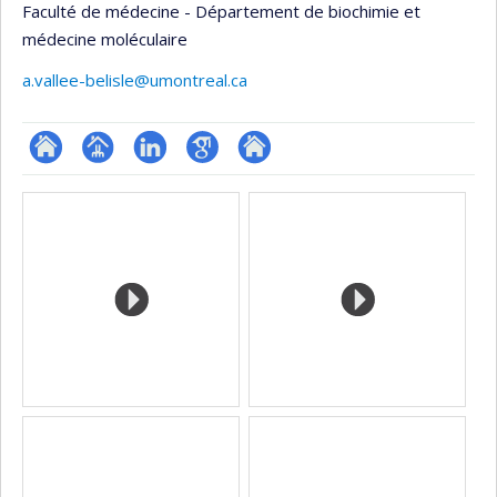
Faculté de médecine - Département de biochimie et
médecine moléculaire
a.vallee-belisle@umontreal.ca
ResearchGate
Page
LinkedIn
Google
Autre
Media
professionnelle
Scholar
site
(faculté,département,école)
web